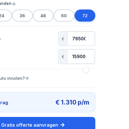
aanden
24
36
48
60
72
€
€
uto inruilen?
€ 1.310 p/m
rag
Gratis offerte aanvragen