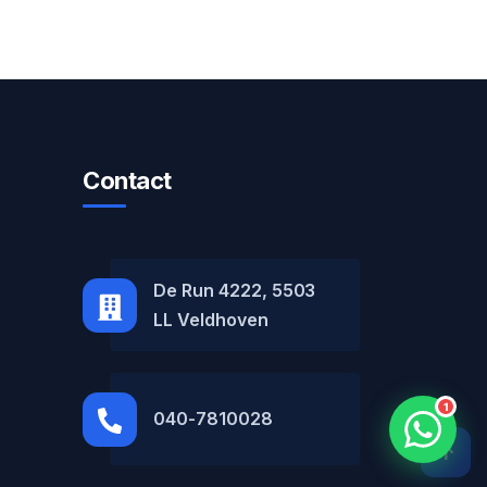
Contact
MH Car Lease
● Online
De Run 4222, 5503
LL Veldhoven
1
040-7810028