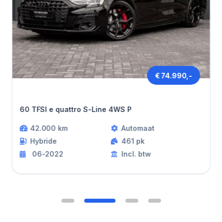
€ 74.990,-
Audi A8
60 TFSI e quattro S-Line 4WS P
42.000 km
Automaat
Hybride
461 pk
06-2022
Incl. btw