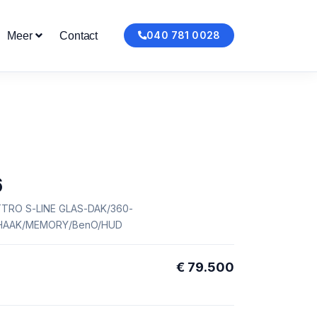
040 781 0028
Meer
Contact
6
TTRO S-LINE GLAS-DAK/360-
HAAK/MEMORY/BenO/HUD
€ 79.500