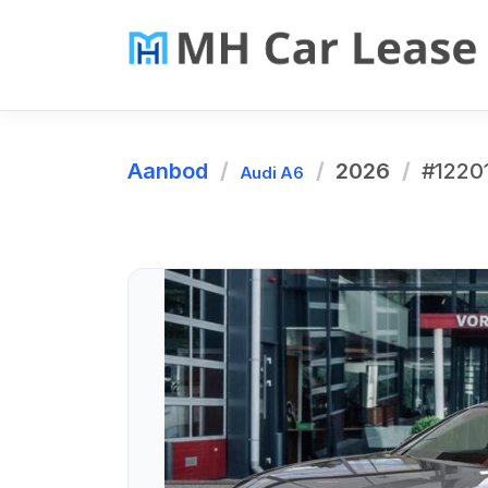
Aanbod
2026
#1220
Audi A6