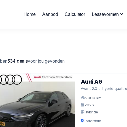
Home
Aanbod
Calculator
Leasevormen
bben
534 deals
voor jou gevonden
Audi A6
Avant 2.0 e-hybrid quattro
5.000 km
2026
Hybride
Rotterdam