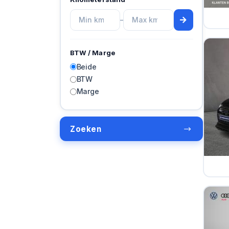
–
BTW / Marge
Beide
BTW
Marge
Zoeken