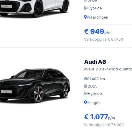
2025
Hybride
Vlaardingen
€ 949
p/m
Verkoopprijs € 67.750
Audi A6
Avant 2.0 e-hybrid quattro
11.493 km
2025
Hybride
Hengelo
€ 1.077
p/m
Verkoopprijs € 76.900