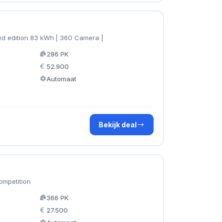
d edition 83 kWh | 360 Camera |
286 PK
52.900
Automaat
Bekijk deal
ompetition
366 PK
27.500