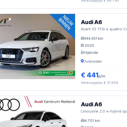
Verkoopprijs € 44.750
Audi A6
Avant 55 TFSI e quattro C
144.451 km
2020
Hybride
Oudewater
€ 441
p/m
Verkoopprijs € 31.500
Audi A6
Limousine 2.0 e-hybrid qua
4.701 km