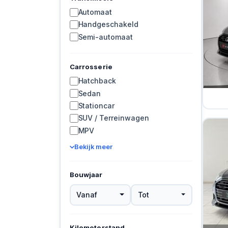
Automaat
Handgeschakeld
Semi-automaat
Carrosserie
Hatchback
Sedan
Stationcar
SUV / Terreinwagen
MPV
Bekijk meer
Bouwjaar
Vanaf
Tot
Kilometerstand