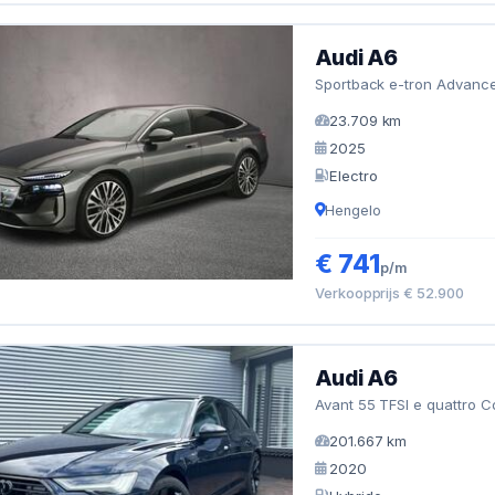
Audi A6
Sportback e-tron Advance
23.709 km
2025
Electro
Hengelo
€ 741
p/m
Verkoopprijs € 52.900
Audi A6
Avant 55 TFSI e quattro C
201.667 km
2020