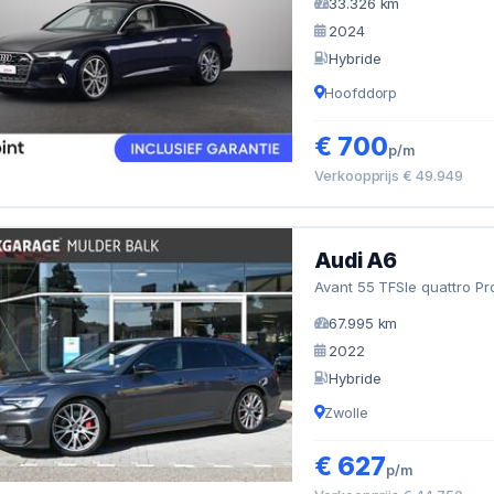
33.326 km
2024
Hybride
Hoofddorp
€ 700
p/m
Verkoopprijs € 49.949
Audi A6
Avant 55 TFSIe quattro Pr
67.995 km
2022
Hybride
Zwolle
€ 627
p/m