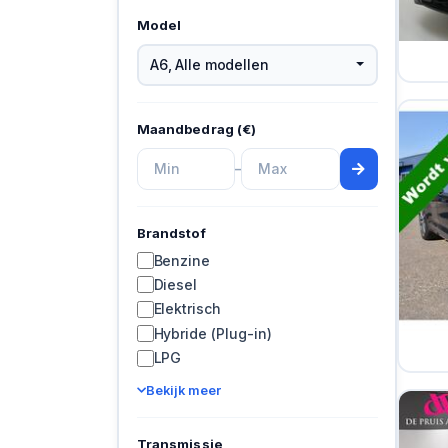
Model
A6
,
Alle modellen
Maandbedrag (€)
–
Brandstof
Benzine
Diesel
Elektrisch
Hybride (Plug-in)
LPG
Bekijk meer
Transmissie