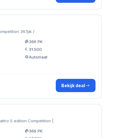
ompetition 367pk /
366 PK
31.500
Automaat
Bekijk deal
ttro S edition Competition |
366 PK