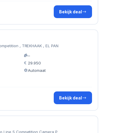
Bekijk deal
Competition , TREKHAAK , EL PAN
–
29.950
Automaat
Bekijk deal
ro Line S Competition Camera P