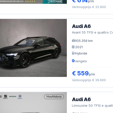
€ 614
p/m
Verkoopprijs € 32.900
Audi A6
Avant 55 TFSI e quattro C
105.356 km
2021
Hybride
Hengelo
€ 559
p/m
Verkoopprijs € 39.900
Audi A6
Limousine 50 TFSI e quat