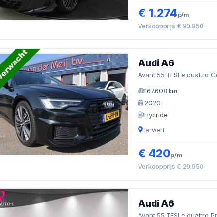
€ 1.274
p/m
Verkoopprijs € 90.950
Audi A6
Avant 55 TFSI e quattro 
167.608 km
2020
Hybride
Ferwert
€ 420
p/m
Verkoopprijs € 29.950
Audi A6
Avant 55 TFSI e quattro P