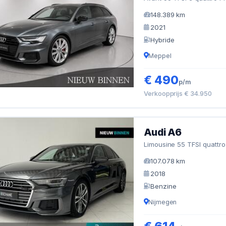
148.389 km
2021
Hybride
Meppel
€ 490
p/m
Verkoopprijs € 34.950
Audi A6
Limousine 55 TFSI quattro
107.078 km
2018
Benzine
Nijmegen