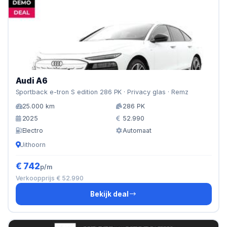
Audi A6
Sportback e-tron S edition 286 PK · Privacy glas · Remz
25.000 km
286 PK
2025
52.990
Electro
Automaat
Uithoorn
€ 742
p/m
Verkoopprijs € 52.990
Bekijk deal