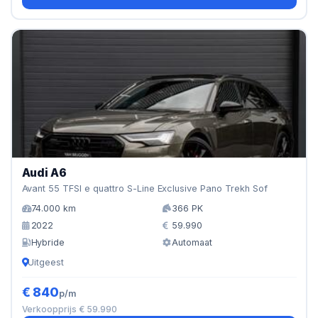
Audi A6
Avant 55 TFSI e quattro S-Line Exclusive Pano Trekh Sof
74.000 km
366 PK
2022
59.990
Hybride
Automaat
Uitgeest
€ 840
p/m
Verkoopprijs € 59.990