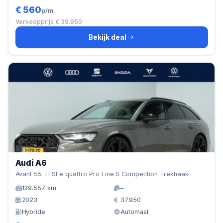
€ 560
p/m
Verkoopprijs € 39.950
Bekijk deal
Audi A6
Avant 55 TFSI e quattro Pro Line S Competition Trekhaak
139.557 km
–
2023
37.950
Hybride
Automaat