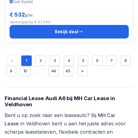
Oud Gastel
€ 532
p/m
Verkoopprijs € 37.950
Bekijk deal
«
1
2
3
4
5
6
7
8
9
10
...
44
45
»
Financial Lease Audi A6 bij MH Car Lease in
Veldhoven
Bent u op zoek naar een leaseauto? Bij
MH Car
Lease
in Veldhoven bent u aan het juiste adres voor
scherpe leasetarieven, flexibele contracten en