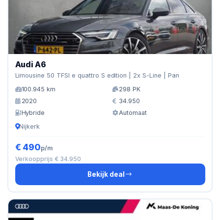
Audi A6
Limousine 50 TFSI e quattro S edition | 2x S-Line | Pan
100.945 km
298 PK
2020
34.950
Hybride
Automaat
Nijkerk
€ 490
p/m
Verkoopprijs € 34.950
Bekijk deal