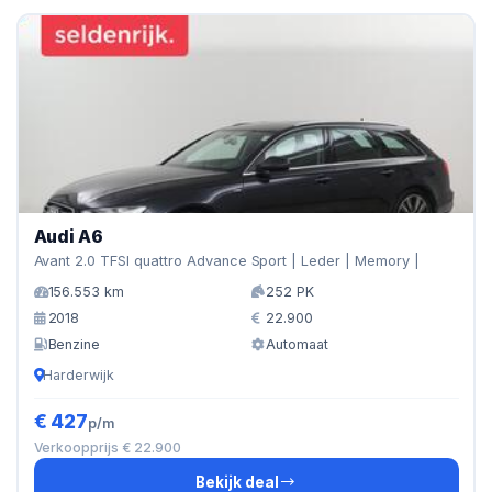
Audi A6
Avant 2.0 TFSI quattro Advance Sport | Leder | Memory |
156.553 km
252 PK
2018
22.900
Benzine
Automaat
Harderwijk
€ 427
p/m
Verkoopprijs € 22.900
Bekijk deal