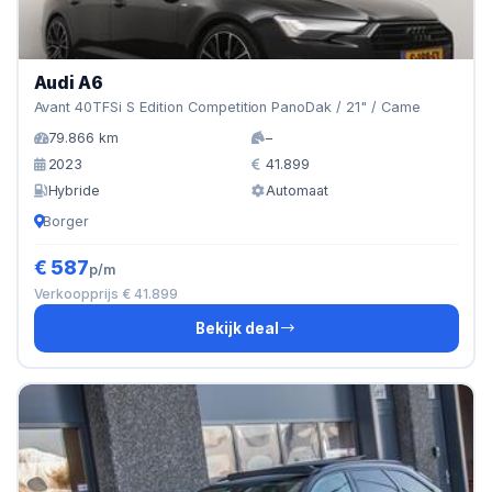
Audi A6
Avant 40TFSi S Edition Competition PanoDak / 21" / Came
79.866 km
–
2023
41.899
Hybride
Automaat
Borger
€ 587
p/m
Verkoopprijs € 41.899
Bekijk deal