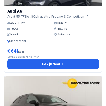
Audi A6
Avant 55 TFSIe 367pk quattro Pro Line S Competition · P
45.758 km
366 PK
2023
45.740
Hybride
Automaat
Moordrecht
€ 641
p/m
Verkoopprijs € 45.740
Bekijk deal