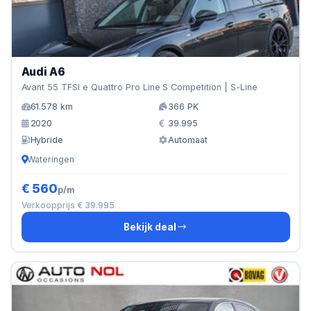
Audi A6
Avant 55 TFSI e Quattro Pro Line S Competition | S-Line
61.578 km
366 PK
2020
39.995
Hybride
Automaat
Wateringen
€ 560
p/m
Verkoopprijs € 39.995
Bekijk deal