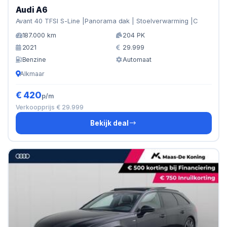
Audi A6
Avant 40 TFSI S-Line |Panorama dak | Stoelverwarming |C
187.000 km
204 PK
2021
29.999
Benzine
Automaat
Alkmaar
€ 420
p/m
Verkoopprijs € 29.999
Bekijk deal