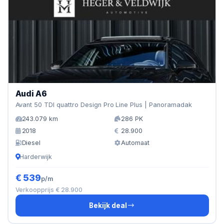
Audi A6
Avant 50 TDI quattro Design Pro Line Plus | Panoramadak
243.079 km
286 PK
2018
28.900
Diesel
Automaat
Harderwijk
€ 539
p/m
Verkoopprijs € 28.900
Bekijk deal