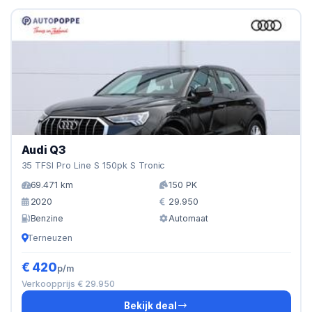
Audi Q3
35 TFSI Pro Line S 150pk S Tronic
69.471 km
150 PK
2020
29.950
Benzine
Automaat
Terneuzen
€ 420
p/m
Verkoopprijs € 29.950
Bekijk deal