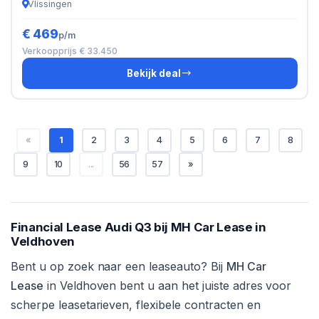
Vlissingen
€ 469
p/m
Verkoopprijs € 33.450
Bekijk deal
«
1
2
3
4
5
6
7
8
9
10
...
56
57
»
Financial Lease Audi Q3 bij MH Car Lease in
Veldhoven
Bent u op zoek naar een leaseauto? Bij
MH Car
Lease
in Veldhoven bent u aan het juiste adres voor
scherpe leasetarieven, flexibele contracten en