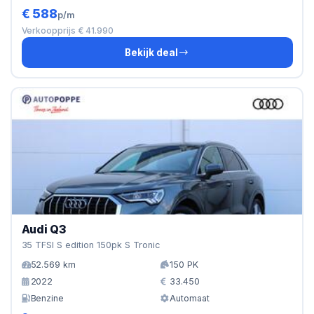
€ 588
p/m
Verkoopprijs € 41.990
Bekijk deal
Audi Q3
35 TFSI S edition 150pk S Tronic
52.569 km
150 PK
2022
33.450
Benzine
Automaat