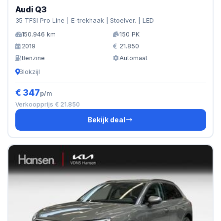
Audi Q3
35 TFSI Pro Line | E-trekhaak | Stoelver. | LED
150.946 km
150 PK
2019
21.850
Benzine
Automaat
Blokzijl
€ 347
p/m
Verkoopprijs € 21.850
Bekijk deal