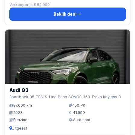
Verkoopprijs € 62.900
Bekijk deal
Audi Q3
Sportback 35 TFSI S-Line Pano SONOS 360 Trekh Keyless B
87.000 km
150 PK
2023
41.990
Benzine
Automaat
Uitgeest