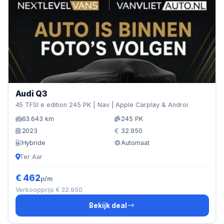
Audi Q3
45 TFSI e edition 245 PK | Nav | Apple Carplay & Androi
63.643 km
245 PK
2023
32.950
Hybride
Automaat
Ter Aar
€ 462
p/m
Verkoopprijs € 32.950
Bekijk deal