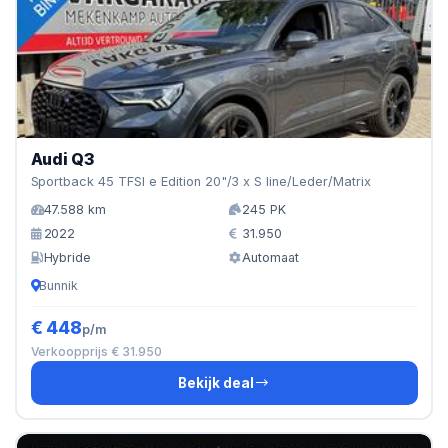
Audi Q3
Sportback 45 TFSI e Edition 20"/3 x S line/Leder/Matrix
47.588 km
245 PK
2022
31.950
Hybride
Automaat
Bunnik
€ 448
p/m
Verkoopprijs € 31.950
Bekijk deal