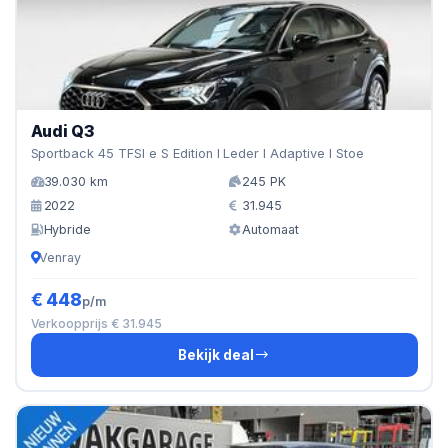
Audi Q3
Sportback 45 TFSI e S Edition I Leder I Adaptive I Stoe
39.030 km
245 PK
2022
31.945
Hybride
Automaat
Venray
€ 448
p/m
Verkoopprijs € 31.945
Bekijk deal