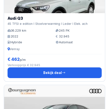
Audi Q3
45 TFSI e edition I Stoelverwarming I Leder I Elek. ach
36.229 km
245 PK
2022
32.945
Hybride
Automaat
Venray
€ 462
p/m
Verkoopprijs € 32.945
Bekijk deal