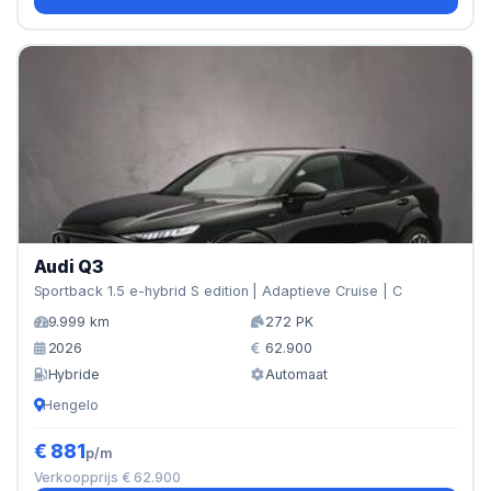
Audi Q3
Sportback 1.5 e-hybrid S edition | Adaptieve Cruise | C
9.999 km
272 PK
2026
62.900
Hybride
Automaat
Hengelo
€ 881
p/m
Verkoopprijs € 62.900