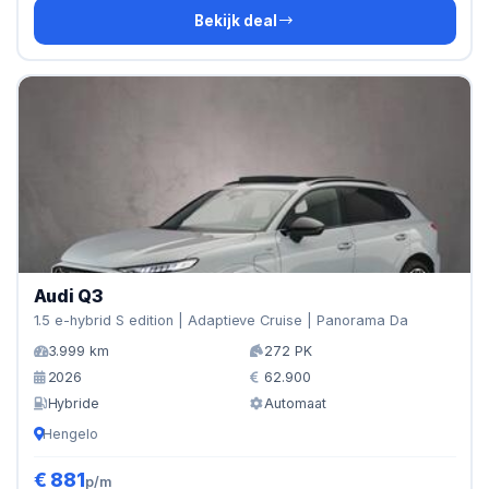
Bekijk deal
Audi Q3
1.5 e-hybrid S edition | Adaptieve Cruise | Panorama Da
3.999 km
272 PK
2026
62.900
Hybride
Automaat
Hengelo
€ 881
p/m