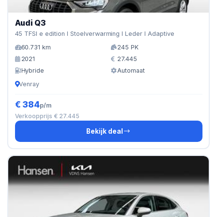
Audi Q3
45 TFSI e edition I Stoelverwarming I Leder I Adaptive
60.731 km
245 PK
2021
27.445
Hybride
Automaat
Venray
€ 384
p/m
Verkoopprijs € 27.445
Bekijk deal