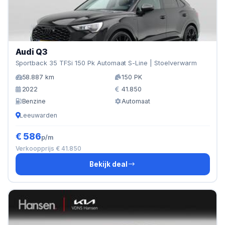
Audi Q3
Sportback 35 TFSi 150 Pk Automaat S-Line | Stoelverwarm
58.887 km
150 PK
2022
41.850
Benzine
Automaat
Leeuwarden
€ 586
p/m
Verkoopprijs € 41.850
Bekijk deal