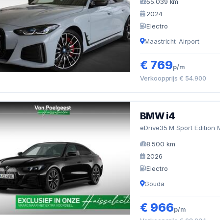
55.039 km
2024
Electro
Maastricht-Airport
€ 769
p/m
Verkoopprijs € 54.900
BMW i4
eDrive35 M Sport Edition 
8.500 km
2026
Electro
Gouda
€ 966
p/m