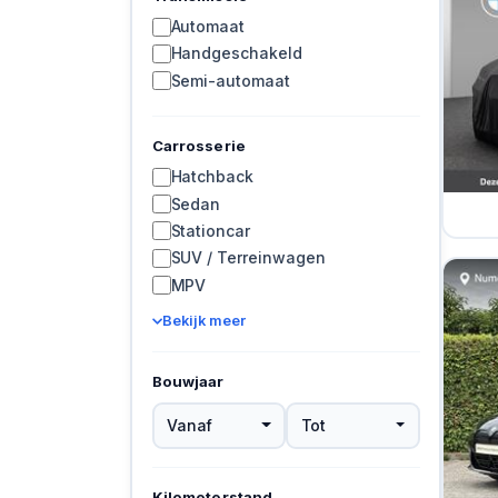
Automaat
Handgeschakeld
Semi-automaat
Carrosserie
Hatchback
Sedan
Stationcar
SUV / Terreinwagen
MPV
Bekijk meer
Bouwjaar
Vanaf
Tot
Kilometerstand