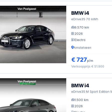
BMW i4
eDrive35 70 kWh
9.570 km
2026
Electro
Amstelveen
€ 727
p/m
Verkoopprijs € 51.900
BMW i4
eDrive35 M Sport Edition 
1.500 km
2026