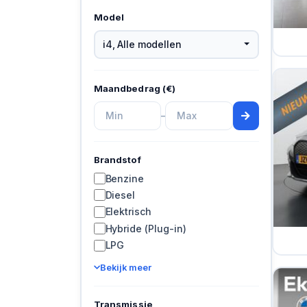
Model
i4
,
Alle modellen
Maandbedrag (€)
–
Brandstof
Benzine
Diesel
Elektrisch
Hybride (Plug-in)
LPG
Bekijk meer
Transmissie