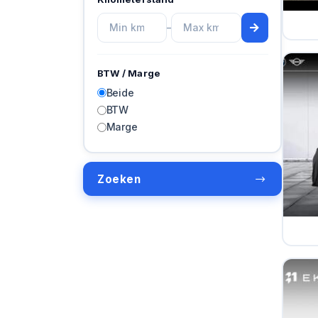
–
BTW / Marge
Beide
BTW
Marge
Zoeken