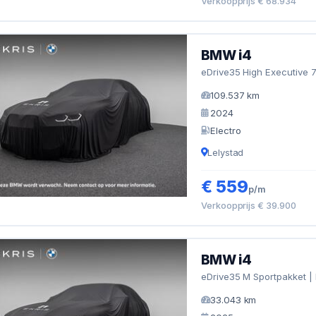
Verkoopprijs € 68.934
BMW i4
eDrive35 High Executive 
109.537 km
2024
Electro
Lelystad
€ 559
p/m
Verkoopprijs € 39.900
BMW i4
eDrive35 M Sportpakket | 
33.043 km