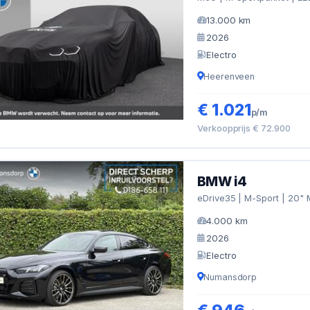
13.000 km
2026
Electro
Heerenveen
€ 1.021
p/m
Verkoopprijs € 72.900
BMW i4
eDrive35 | M-Sport | 20" 
4.000 km
2026
Electro
Numansdorp