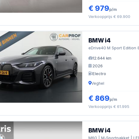
€ 979
p/m
Verkoopprijs € 69.900
BMW i4
eDrive40 M Sport Edition
12.644 km
2026
Electro
Veghel
€ 869
p/m
Verkoopprijs € 61.995
BMW i4
M60 | M-Sportpakket | LED