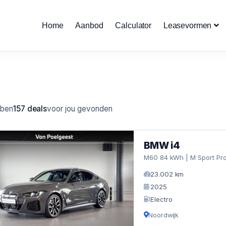
Home
Aanbod
Calculator
Leasevormen
bben
157 deals
voor jou gevonden
BMW i4
M60 84 kWh | M Sport Pro
23.002 km
2025
Electro
Noordwijk