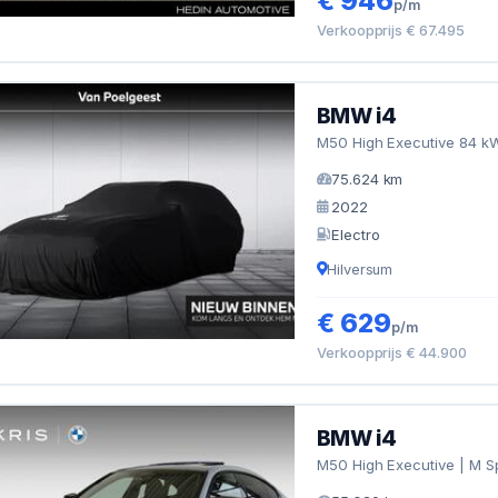
€ 946
p/m
Verkoopprijs € 67.495
BMW i4
M50 High Executive 84 kW
75.624 km
2022
Electro
Hilversum
€ 629
p/m
Verkoopprijs € 44.900
BMW i4
M50 High Executive | M S