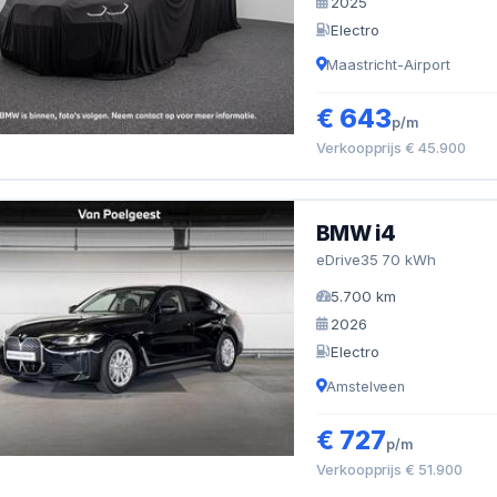
2025
Electro
Maastricht-Airport
€ 643
p/m
Verkoopprijs € 45.900
BMW i4
eDrive35 70 kWh
5.700 km
2026
Electro
Amstelveen
€ 727
p/m
Verkoopprijs € 51.900