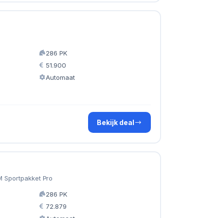
286 PK
51.900
Automaat
Bekijk deal
M Sportpakket Pro
286 PK
72.879