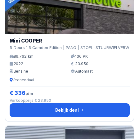
Mini COOPER
5-Deurs 1.5 Camden Edition | PANO | STOEL+STUURWIELVERW
86.762 km
136 PK
2022
23.950
Benzine
Automaat
Veenendaal
€ 336
p/m
Verkoopprijs € 23.950
Bekijk deal