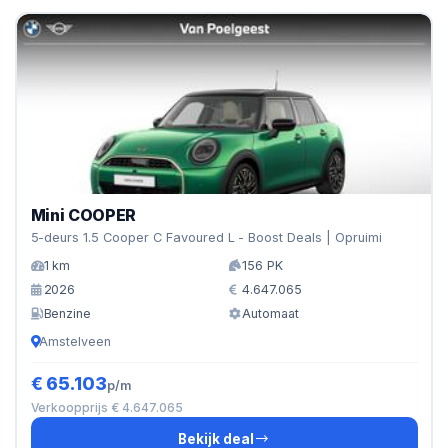
Mini COOPER
5-deurs 1.5 Cooper C Favoured L - Boost Deals | Opruimi
1 km
156 PK
2026
4.647.065
Benzine
Automaat
Amstelveen
€ 65.103
p/m
Verkoopprijs € 4.647.065
Bekijk deal