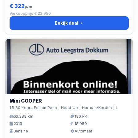
€ 322
p/m
Verkoopprijs € 22.950
Bekijk deal
Mini COOPER
1.5 60 Years Edition Pano | Head-Up | Harman/Kardon | L
66.383 km
136 PK
2019
18.950
Benzine
Automaat