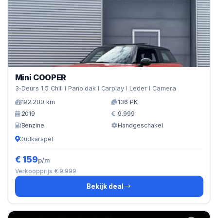
Mini COOPER
3-Deurs 1.5 Chili I Pano.dak I Carplay I Leder I Camera
192.200 km
136 PK
2019
9.999
Benzine
Handgeschakel
Oudkarspel
€ 159
p/m
Verkoopprijs € 9.999
Bekijk deal