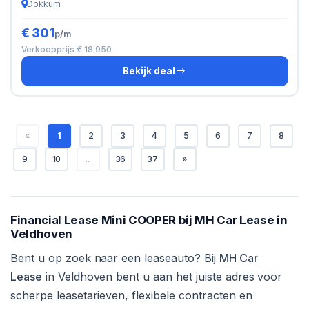
Dokkum
€ 301
p/m
Verkoopprijs € 18.950
Bekijk deal
«
1
2
3
4
5
6
7
8
9
10
...
36
37
»
Financial Lease Mini COOPER bij MH Car Lease in
Veldhoven
Bent u op zoek naar een leaseauto? Bij
MH Car
Lease
in Veldhoven bent u aan het juiste adres voor
scherpe leasetarieven, flexibele contracten en