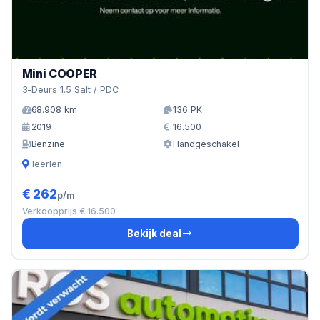
Mini COOPER
3-Deurs 1.5 Salt / PDC
68.908 km
136 PK
2019
16.500
Benzine
Handgeschakel
Heerlen
€ 262
p/m
Verkoopprijs € 16.500
Bekijk deal