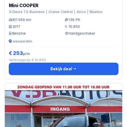
Mini COOPER
3-Deurs 1.5 Business | Cruise Control | Airco | Bluetoo
101.569 km
136 PK
2017
10.850
Benzine
Handgeschakel
Leeuwarden
€ 253
p/m
Verkoopprijs € 10.850
Bekijk deal