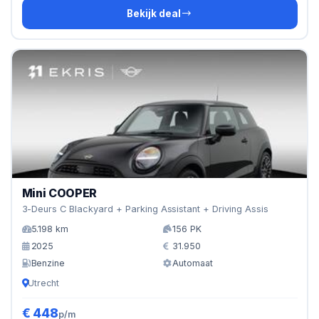
Bekijk deal
Mini COOPER
3-Deurs C Blackyard + Parking Assistant + Driving Assis
5.198 km
156 PK
2025
31.950
Benzine
Automaat
Utrecht
€ 448
p/m