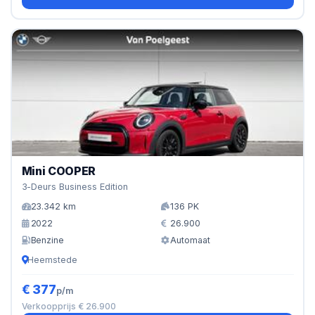
Mini COOPER
3-Deurs Business Edition
23.342 km
136 PK
2022
26.900
Benzine
Automaat
Heemstede
€ 377
p/m
Verkoopprijs € 26.900