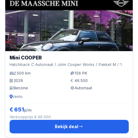
Mini COOPER
Hatchback C Automaat / John Cooper Works / Pakket M / 1
2.500 km
156 PK
2026
46.500
Benzine
Automaat
Venlo
€ 651
p/m
Verkoopprijs € 46.500
Bekijk deal