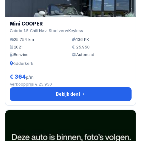
Mini COOPER
Cabrio 1.5 Chili Navi Stoelverw.Keyless
25.754 km
136 PK
2021
25.950
Benzine
Automaat
Ridderkerk
€ 364
p/m
Verkoopprijs € 25.950
Bekijk deal