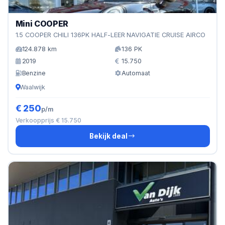
Mini COOPER
1.5 COOPER CHILI 136PK HALF-LEER NAVIGATIE CRUISE AIRCO
124.878 km
136 PK
2019
15.750
Benzine
Automaat
Waalwijk
€ 250
p/m
Verkoopprijs € 15.750
Bekijk deal