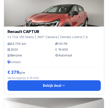
Renault CAPTUR
1.3 TCe 130 Intens | 360° Camera | Climate control | 9,
53.755 km
131 PK
2020
19.950
Benzine
Automaat
Arnhem
€ 279
p/m
Verkoopprijs € 19.950
Bekijk deal