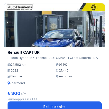
Renault CAPTUR
E-Tech Hybrid 145 Techno l AUTOMAAT l Groot Scherm l DA
24.582 km
91 PK
2022
21.445
Benzine
Automaat
Roermond
€ 300
p/m
Verkoopprijs € 21.445
Bekijk deal