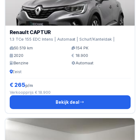
Renault CAPTUR
1.3 TCe 155 EDC Intens | Automaat | Schuif/Kanteldak |
50.519 km
154 PK
2020
18.900
Benzine
Automaat
Zeist
€ 265
p/m
Verkoopprijs € 18.900
Bekijk deal