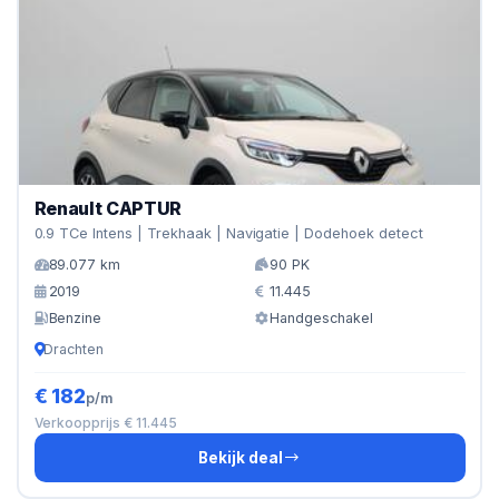
Renault CAPTUR
0.9 TCe Intens | Trekhaak | Navigatie | Dodehoek detect
89.077 km
90 PK
2019
11.445
Benzine
Handgeschakel
Drachten
€ 182
p/m
Verkoopprijs € 11.445
Bekijk deal