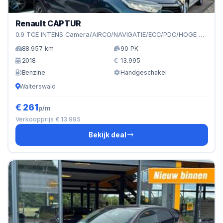
Renault CAPTUR
0.9 TCE INTENS Camera/AIRCO/NAVIGATIE/ECC/PDC/HOGE ZITe
88.957 km
90 PK
2018
13.995
Benzine
Handgeschakel
Walterswald
€ 261
p/m
Verkoopprijs € 13.995
Bekijk deal