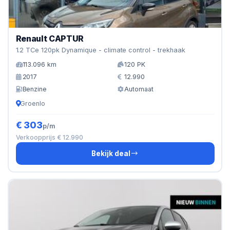
Renault CAPTUR
1.2 TCe 120pk Dynamique - climate control - trekhaak
113.096 km
120 PK
2017
12.990
Benzine
Automaat
Groenlo
€ 303
p/m
Verkoopprijs € 12.990
Bekijk deal