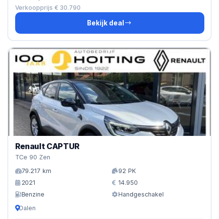
Verkoopprijs € 30.790
Bekijk deal
Renault CAPTUR
TCe 90 Zen
79.217 km
92 PK
2021
14.950
Benzine
Handgeschakel
Dalen