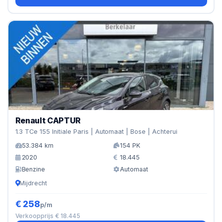
Renault CAPTUR
1.3 TCe 155 Initiale Paris | Automaat | Bose | Achterui
53.384 km
154 PK
2020
18.445
Benzine
Automaat
Mijdrecht
€ 258
p/m
Verkoopprijs € 18.445