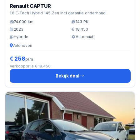
Renault CAPTUR
1.6 E-Tech Hybrid 145 Zen incl garantie onderhoud
74.000 km
143 PK
2023
18.450
Hybride
Automaat
Veldhoven
€ 258
p/m
Verkoopprijs € 18.450
Bekijk deal