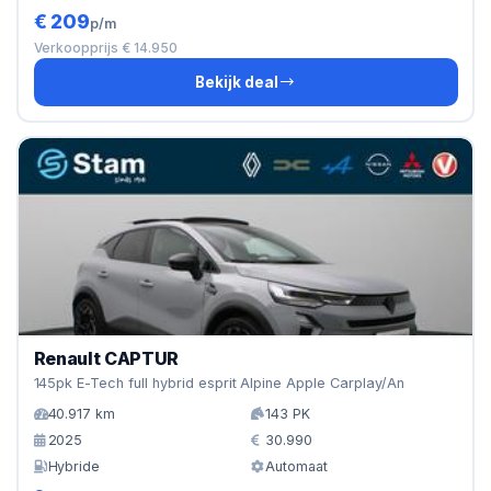
€ 209
p/m
Verkoopprijs € 14.950
Bekijk deal
Renault CAPTUR
145pk E-Tech full hybrid esprit Alpine Apple Carplay/An
40.917 km
143 PK
2025
30.990
Hybride
Automaat