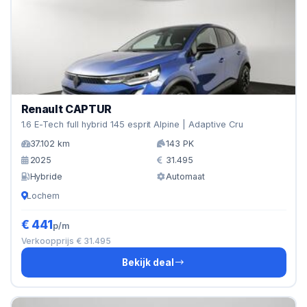
Renault CAPTUR
1.6 E-Tech full hybrid 145 esprit Alpine | Adaptive Cru
37.102 km
143 PK
2025
31.495
Hybride
Automaat
Lochem
€ 441
p/m
Verkoopprijs € 31.495
Bekijk deal