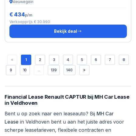
Nieuwegein
€ 434
p/m
Verkoopprijs € 30.990
Bekijk deal
«
1
2
3
4
5
6
7
8
9
10
...
139
140
»
Financial Lease Renault CAPTUR bij MH Car Lease
in Veldhoven
Bent u op zoek naar een leaseauto? Bij
MH Car
Lease
in Veldhoven bent u aan het juiste adres voor
scherpe leasetarieven, flexibele contracten en