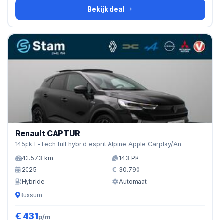
Bekijk deal
Renault CAPTUR
145pk E-Tech full hybrid esprit Alpine Apple Carplay/An
43.573 km
143 PK
2025
30.790
Hybride
Automaat
Bussum
€ 431
p/m