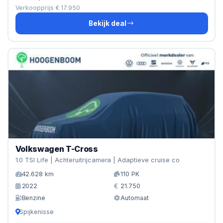
Verkoopprijs € 17.950
Bekijk deal
Volkswagen T-Cross
1.0 TSI Life | Achteruitrijcamera | Adaptieve cruise co
42.628 km
110 PK
2022
21.750
Benzine
Automaat
Spijkenisse