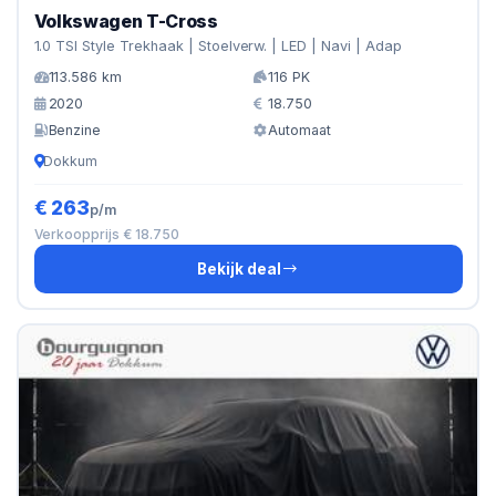
Volkswagen T-Cross
1.0 TSI Style Trekhaak | Stoelverw. | LED | Navi | Adap
113.586 km
116 PK
2020
18.750
Benzine
Automaat
Dokkum
€ 263
p/m
Verkoopprijs € 18.750
Bekijk deal