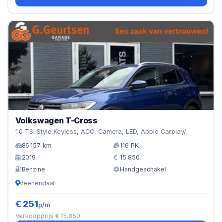
Volkswagen T-Cross
1.0 TSI Style Keyless, ACC, Camera, LED, Apple Carplay/
86.157 km
116 PK
2019
15.850
Benzine
Handgeschakel
Veenendaal
€ 251
p/m
Verkoopprijs € 15.850