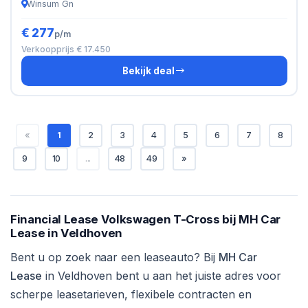
Winsum Gn
€ 277
p/m
Verkoopprijs € 17.450
Bekijk deal
«
1
2
3
4
5
6
7
8
9
10
...
48
49
»
Financial Lease Volkswagen T-Cross bij MH Car
Lease in Veldhoven
Bent u op zoek naar een leaseauto? Bij
MH Car
Lease
in Veldhoven bent u aan het juiste adres voor
scherpe leasetarieven, flexibele contracten en