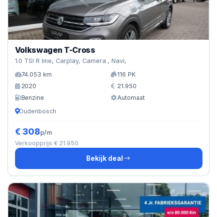
Volkswagen T-Cross
1.0 TSI R line, Carplay, Camera , Navi,
74.053 km
116 PK
2020
21.950
Benzine
Automaat
Oudenbosch
€ 308
p/m
Verkoopprijs € 21.950
Bekijk deal