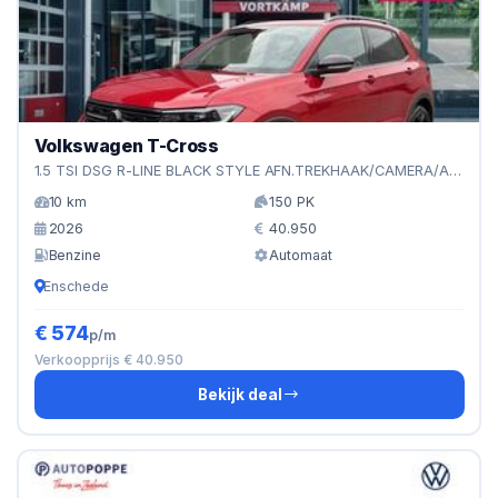
Volkswagen T-Cross
1.5 TSI DSG R-LINE BLACK STYLE AFN.TREKHAAK/CAMERA/ACC/
10 km
150 PK
2026
40.950
Benzine
Automaat
Enschede
€ 574
p/m
Verkoopprijs € 40.950
Bekijk deal