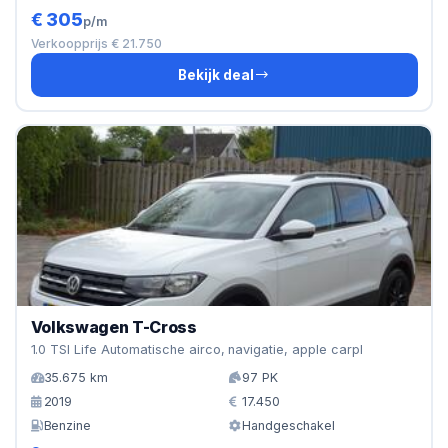
€ 305
p/m
Verkoopprijs € 21.750
Bekijk deal
Volkswagen T-Cross
1.0 TSI Life Automatische airco, navigatie, apple carpl
35.675 km
97 PK
2019
17.450
Benzine
Handgeschakel