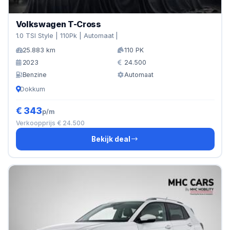
Volkswagen T-Cross
1.0 TSI Style | 110Pk | Automaat |
25.883 km
110 PK
2023
24.500
Benzine
Automaat
Dokkum
€ 343
p/m
Verkoopprijs € 24.500
Bekijk deal