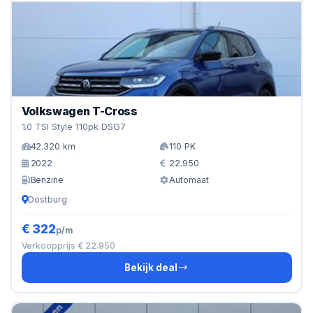
Volkswagen T-Cross
1.0 TSI Style 110pk DSG7
42.320 km
110 PK
2022
22.950
Benzine
Automaat
Oostburg
€ 322
p/m
Verkoopprijs € 22.950
Bekijk deal