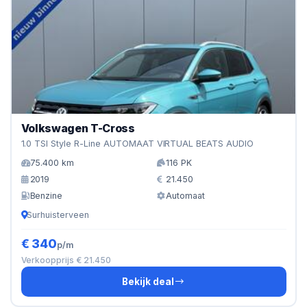
Volkswagen T-Cross
1.0 TSI Style R-Line AUTOMAAT VIRTUAL BEATS AUDIO
75.400 km
116 PK
2019
21.450
Benzine
Automaat
Surhuisterveen
€ 340
p/m
Verkoopprijs € 21.450
Bekijk deal