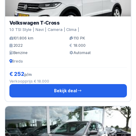
Volkswagen T-Cross
1.0 TSI Style | Navi | Camera | Clima |
101.806 km
110 PK
2022
18.000
Benzine
Automaat
Breda
€ 252
p/m
Verkoopprijs € 18.000
Bekijk deal