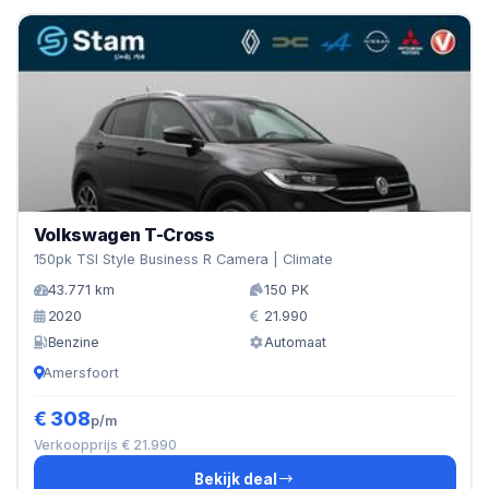
Volkswagen T-Cross
150pk TSI Style Business R Camera | Climate
43.771 km
150 PK
2020
21.990
Benzine
Automaat
Amersfoort
€ 308
p/m
Verkoopprijs € 21.990
Bekijk deal