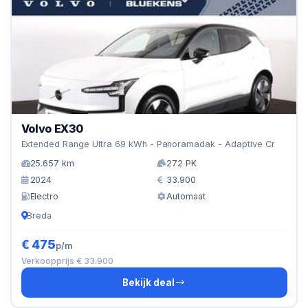
Volvo EX30
Extended Range Ultra 69 kWh - Panoramadak - Adaptive Cr
25.657 km
272 PK
2024
33.900
Electro
Automaat
Breda
€ 475
p/m
Verkoopprijs € 33.900
Bekijk deal