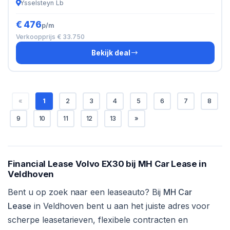
Ysselsteyn Lb
€ 476
p/m
Verkoopprijs € 33.750
Bekijk deal
«
1
2
3
4
5
6
7
8
9
10
11
12
13
»
Financial Lease Volvo EX30 bij MH Car Lease in
Veldhoven
Bent u op zoek naar een leaseauto? Bij
MH Car
Lease
in Veldhoven bent u aan het juiste adres voor
scherpe leasetarieven, flexibele contracten en