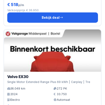
€ 518
p/m
Verkoopprijs € 36.950
Bekijk deal
Volvo EX30
Single Motor Extended Range Plus 69 kWh | Carplay | Tre
36.049 km
272 PK
2024
33.750
Electro
Automaat