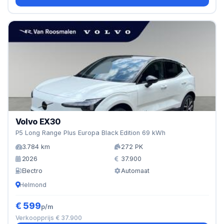
Volvo EX30
P5 Long Range Plus Europa Black Edition 69 kWh
3.784 km
272 PK
2026
37.900
Electro
Automaat
Helmond
€ 599
p/m
Verkoopprijs € 37.900