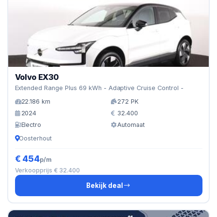
Volvo EX30
Extended Range Plus 69 kWh - Adaptive Cruise Control -
22.186 km
272 PK
2024
32.400
Electro
Automaat
Oosterhout
€ 454
p/m
Verkoopprijs € 32.400
Bekijk deal