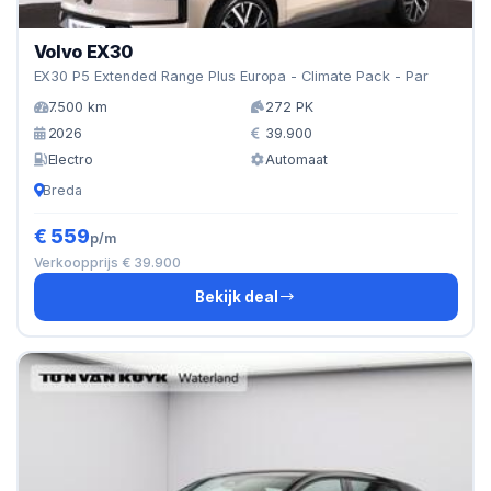
Volvo EX30
EX30 P5 Extended Range Plus Europa - Climate Pack - Par
7.500 km
272 PK
2026
39.900
Electro
Automaat
Breda
€ 559
p/m
Verkoopprijs € 39.900
Bekijk deal