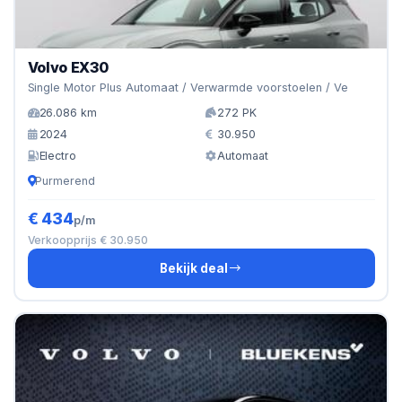
Volvo EX30
Single Motor Plus Automaat / Verwarmde voorstoelen / Ve
26.086 km
272 PK
2024
30.950
Electro
Automaat
Purmerend
€ 434
p/m
Verkoopprijs € 30.950
Bekijk deal