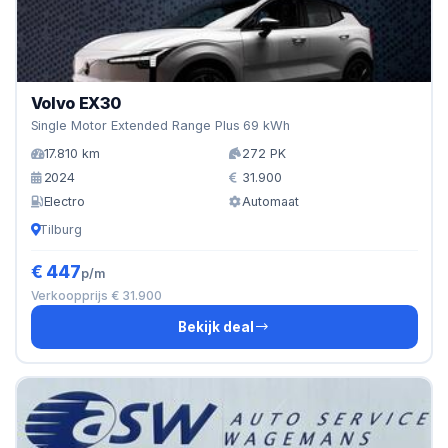
Volvo EX30
Single Motor Extended Range Plus 69 kWh
17.810 km
272 PK
2024
31.900
Electro
Automaat
Tilburg
€ 447
p/m
Verkoopprijs € 31.900
Bekijk deal