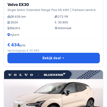
Volvo EX30
Single Motor Extended Range Plus 69 kWh | Parkeercamera
26.639 km
272 PK
2024
30.995
Electro
Automaat
Nijkerk
€ 434
p/m
Verkoopprijs € 30.995
Bekijk deal