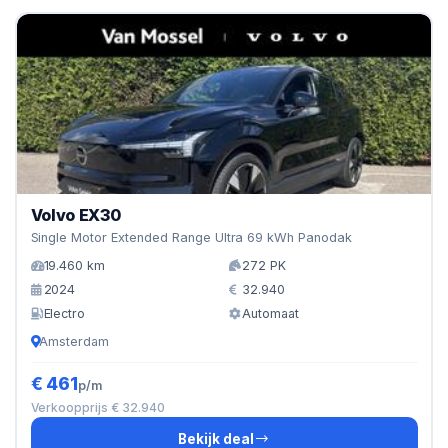
Volvo EX30
Single Motor Extended Range Ultra 69 kWh Panodak
19.460 km
272 PK
2024
32.940
Electro
Automaat
Amsterdam
€ 461
p/m
Verkoopprijs € 32.940
Bekijk deal