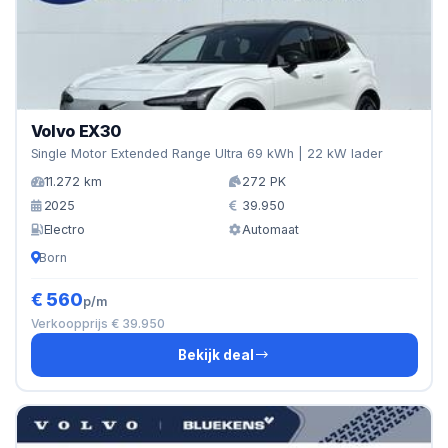
Volvo EX30
Single Motor Extended Range Ultra 69 kWh | 22 kW lader
11.272 km
272 PK
2025
39.950
Electro
Automaat
Born
€ 560
p/m
Verkoopprijs € 39.950
Bekijk deal