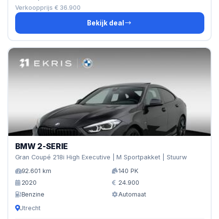
Verkoopprijs € 36.900
Bekijk deal
BMW 2-SERIE
Gran Coupé 218i High Executive | M Sportpakket | Stuurw
92.601 km
140 PK
2020
24.900
Benzine
Automaat
Utrecht