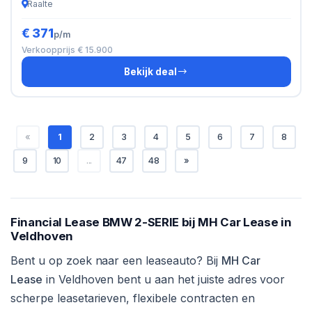
Raalte
€ 371
p/m
Verkoopprijs € 15.900
Bekijk deal
«
1
2
3
4
5
6
7
8
9
10
...
47
48
»
Financial Lease BMW 2-SERIE bij MH Car Lease in
Veldhoven
Bent u op zoek naar een leaseauto? Bij
MH Car
Lease
in Veldhoven bent u aan het juiste adres voor
scherpe leasetarieven, flexibele contracten en