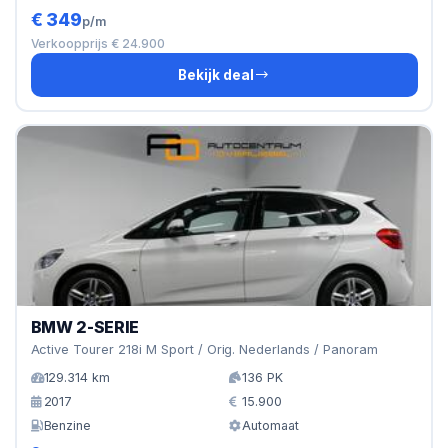
€ 349
p/m
Verkoopprijs € 24.900
Bekijk deal
BMW 2-SERIE
Active Tourer 218i M Sport / Orig. Nederlands / Panoram
129.314 km
136 PK
2017
15.900
Benzine
Automaat