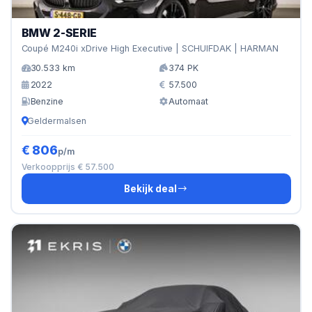
BMW 2-SERIE
Coupé M240i xDrive High Executive | SCHUIFDAK | HARMAN
30.533 km
374 PK
2022
57.500
Benzine
Automaat
Geldermalsen
€ 806
p/m
Verkoopprijs € 57.500
Bekijk deal