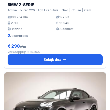
BMW 2-SERIE
Active Tourer 220i High Executive | Navi | Cruise | Cam
100.204 km
192 PK
2018
15.945
Benzine
Automaat
Velserbroek
€ 298
p/m
Verkoopprijs € 15.945
Bekijk deal