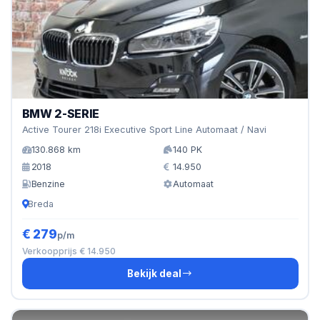
BMW 2-SERIE
Active Tourer 218i Executive Sport Line Automaat / Navi
130.868 km
140 PK
2018
14.950
Benzine
Automaat
Breda
€ 279
p/m
Verkoopprijs € 14.950
Bekijk deal