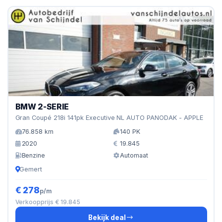
BMW 2-SERIE
Gran Coupé 218i 141pk Executive NL AUTO PANODAK - APPLE
76.858 km
140 PK
2020
19.845
Benzine
Automaat
Gemert
€ 278
p/m
Verkoopprijs € 19.845
Bekijk deal