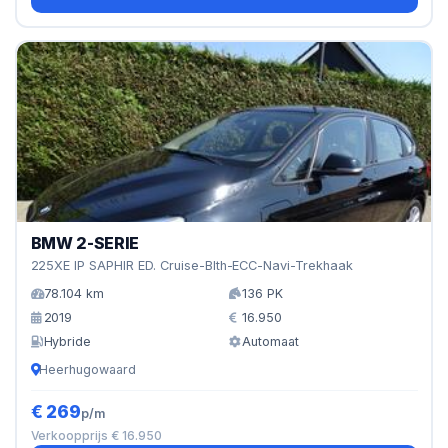
BMW 2-SERIE
225XE IP SAPHIR ED. Cruise-Blth-ECC-Navi-Trekhaak
78.104 km
136 PK
2019
16.950
Hybride
Automaat
Heerhugowaard
€ 269
p/m
Verkoopprijs € 16.950