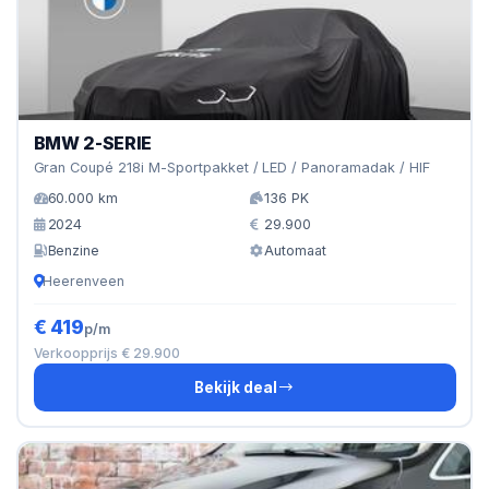
BMW 2-SERIE
Gran Coupé 218i M-Sportpakket / LED / Panoramadak / HIF
60.000 km
136 PK
2024
29.900
Benzine
Automaat
Heerenveen
€ 419
p/m
Verkoopprijs € 29.900
Bekijk deal