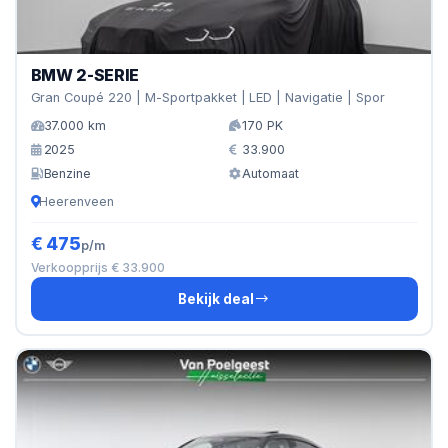
BMW 2-SERIE
Gran Coupé 220 | M-Sportpakket | LED | Navigatie | Spor
37.000 km
170 PK
2025
33.900
Benzine
Automaat
Heerenveen
€ 475
p/m
Verkoopprijs € 33.900
Bekijk deal