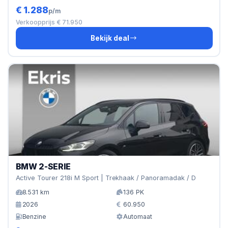
€ 1.288
p/m
Verkoopprijs € 71.950
Bekijk deal
BMW 2-SERIE
Active Tourer 218i M Sport | Trekhaak / Panoramadak / D
8.531 km
136 PK
2026
60.950
Benzine
Automaat