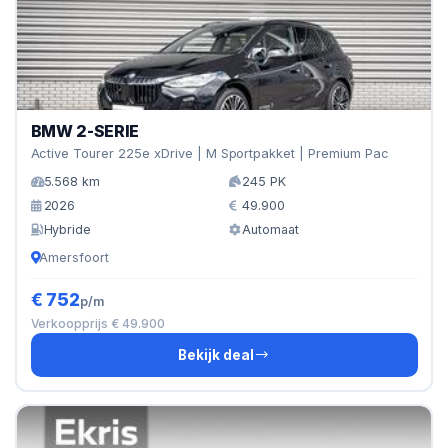
BMW 2-SERIE
Active Tourer 225e xDrive | M Sportpakket | Premium Pac
5.568 km
245 PK
2026
49.900
Hybride
Automaat
Amersfoort
€ 752
p/m
Verkoopprijs € 49.900
Bekijk deal