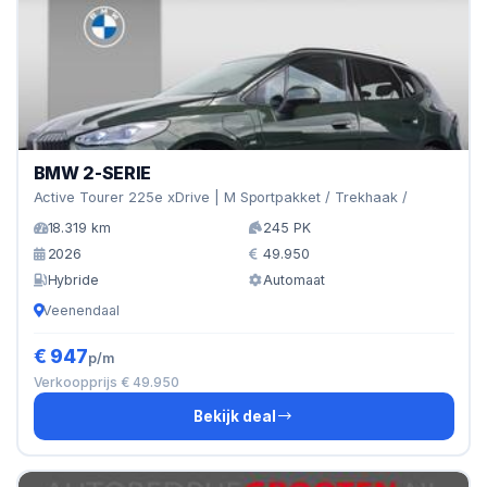
BMW 2-SERIE
Active Tourer 225e xDrive | M Sportpakket / Trekhaak /
18.319 km
245 PK
2026
49.950
Hybride
Automaat
Veenendaal
€ 947
p/m
Verkoopprijs € 49.950
Bekijk deal