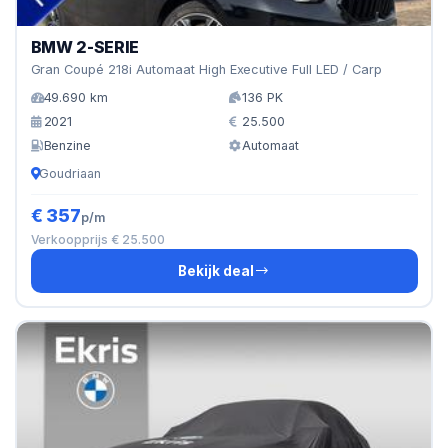
BMW 2-SERIE
Gran Coupé 218i Automaat High Executive Full LED / Carp
49.690 km
136 PK
2021
25.500
Benzine
Automaat
Goudriaan
€ 357
p/m
Verkoopprijs € 25.500
Bekijk deal