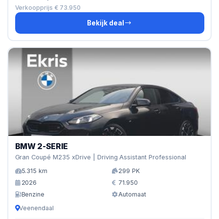
Verkoopprijs € 73.950
Bekijk deal
BMW 2-SERIE
Gran Coupé M235 xDrive | Driving Assistant Professional
5.315 km
299 PK
2026
71.950
Benzine
Automaat
Veenendaal