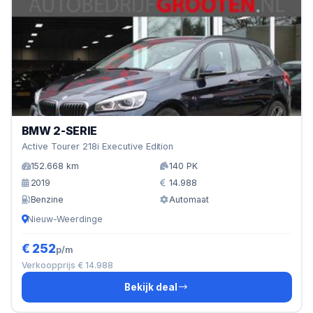
BMW 2-SERIE
Active Tourer 218i Executive Edition
152.668 km
140 PK
2019
14.988
Benzine
Automaat
Nieuw-Weerdinge
€ 252
p/m
Verkoopprijs € 14.988
Bekijk deal