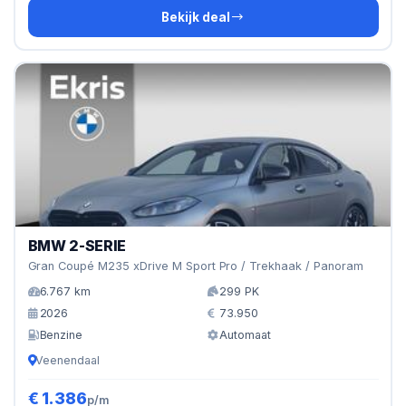
Bekijk deal
BMW 2-SERIE
Gran Coupé M235 xDrive M Sport Pro / Trekhaak / Panoram
6.767 km
299 PK
2026
73.950
Benzine
Automaat
Veenendaal
€ 1.386
p/m