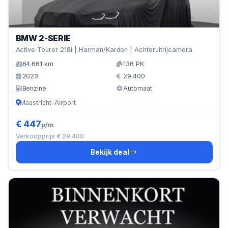
BMW 2-SERIE
Active Tourer 218i | Harman/Kardon | Achteruitrijcamera
64.661 km
136 PK
2023
29.400
Benzine
Automaat
Maastricht-Airport
€ 447
p/m
Verkoopprijs € 29.400
Bekijk deal