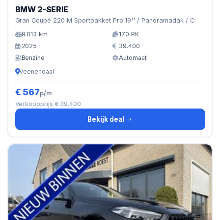
BMW 2-SERIE
Gran Coupé 220 M Sportpakket Pro 19'' / Panoramadak / C
9.013 km
170 PK
2025
39.400
Benzine
Automaat
Veenendaal
€ 567
p/m
Verkoopprijs € 39.400
Bekijk deal