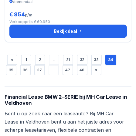
Veenendaal
€ 854
p/m
Verkoopprijs € 60.950
Bekijk deal
«
1
2
...
31
32
33
34
35
36
37
...
47
48
»
Financial Lease BMW 2-SERIE bij MH Car Lease in
Veldhoven
Bent u op zoek naar een leaseauto? Bij
MH Car
Lease
in Veldhoven bent u aan het juiste adres voor
scherpe leasetarieven, flexibele contracten en