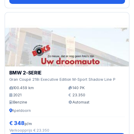
BMW 2-SERIE
Gran Coupé 218i Executive Edition M-Sport Shadow Line P
100.459 km
140 PK
2021
23.350
Benzine
Automaat
Apeldoorn
€ 348
p/m
Verkoopprijs € 23.350