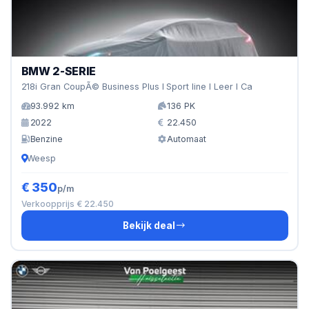
BMW 2-SERIE
218i Gran CoupÃ© Business Plus I Sport line I Leer I Ca
93.992 km
136 PK
2022
22.450
Benzine
Automaat
Weesp
€ 350
p/m
Verkoopprijs € 22.450
Bekijk deal