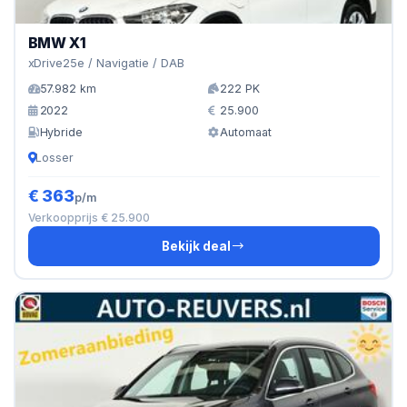
BMW X1
xDrive25e / Navigatie / DAB
57.982 km
222 PK
2022
25.900
Hybride
Automaat
Losser
€ 363
p/m
Verkoopprijs € 25.900
Bekijk deal