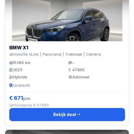
BMW X1
xDrive25e xLine | Panorama | Trekhaak | Camera
11.085 km
–
2025
47.895
Hybride
Automaat
Dordrecht
€ 671
p/m
Verkoopprijs € 47.895
Bekijk deal