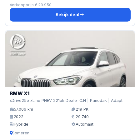
Verkoopprijs € 29.950
Bekijk deal
BMW X1
xDrive25e xLine PHEV 221pk Dealer O.H | Panodak | Adapt
57.006 km
219 PK
2022
29.740
Hybride
Automaat
Someren