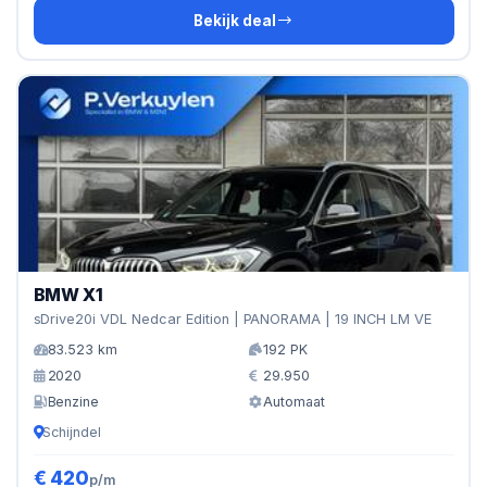
Bekijk deal
BMW X1
sDrive20i VDL Nedcar Edition | PANORAMA | 19 INCH LM VE
83.523 km
192 PK
2020
29.950
Benzine
Automaat
Schijndel
€ 420
p/m