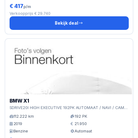
€ 417
p/m
Verkoopprijs € 29.740
Bekijk deal
BMW X1
SDRIVE20I HIGH EXECUTIVE 192PK AUTOMAAT / NAVI / CAMERA
112.222 km
192 PK
2019
21.950
Benzine
Automaat