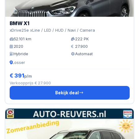
BMW X1
xDrive25e xLine / LED / HUD / Navi / Camera
52.101 km
222 PK
2020
27.900
Hybride
Automaat
Losser
€ 391
p/m
Verkoopprijs € 27.900
Bekijk deal