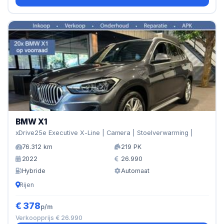
BMW X1
xDrive25e Executive X-Line | Camera | Stoelverwarming |
76.312 km
219 PK
2022
26.990
Hybride
Automaat
Rijen
€ 378
p/m
Verkoopprijs € 26.990