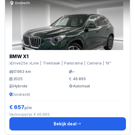
BMW X1
xDrive25e xLine | Trekhaak | Panorama | Camera | 19"
17.963 km
–
2025
46.895
Hybride
Automaat
Dordrecht
€ 657
p/m
Verkoopprijs € 46.895
Bekijk deal