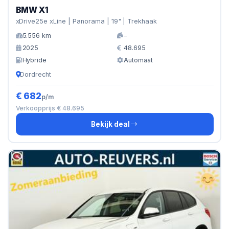
BMW X1
xDrive25e xLine | Panorama | 19" | Trekhaak
5.556 km
–
2025
48.695
Hybride
Automaat
Dordrecht
€ 682
p/m
Verkoopprijs € 48.695
Bekijk deal