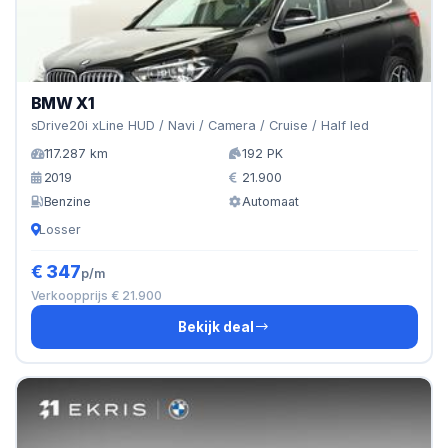
BMW X1
sDrive20i xLine HUD / Navi / Camera / Cruise / Half led
117.287 km
192 PK
2019
21.900
Benzine
Automaat
Losser
€ 347
p/m
Verkoopprijs € 21.900
Bekijk deal