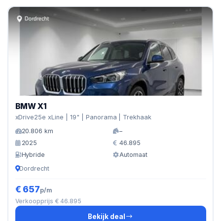
BMW X1
xDrive25e xLine | 19" | Panorama | Trekhaak
20.806 km
–
2025
46.895
Hybride
Automaat
Dordrecht
€ 657
p/m
Verkoopprijs € 46.895
Bekijk deal