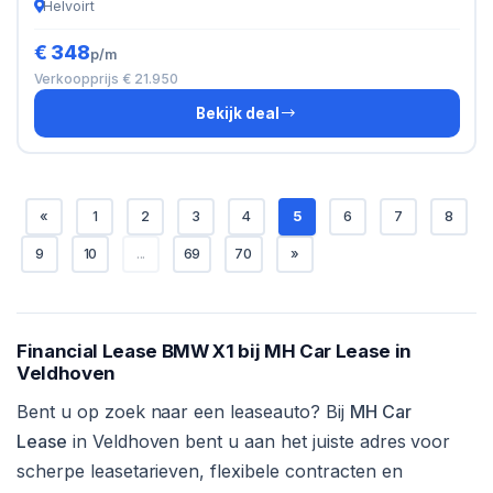
Helvoirt
€ 348
p/m
Verkoopprijs € 21.950
Bekijk deal
«
1
2
3
4
5
6
7
8
9
10
...
69
70
»
Financial Lease BMW X1 bij MH Car Lease in
Veldhoven
Bent u op zoek naar een leaseauto? Bij
MH Car
Lease
in Veldhoven bent u aan het juiste adres voor
scherpe leasetarieven, flexibele contracten en