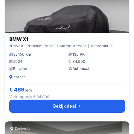
BMW X1
sDrive18i Premium Pack | Comfort Access | Achteruitrijc
33.150 km
136 PK
2024
34.900
Benzine
Automaat
Utrecht
€ 489
p/m
Verkoopprijs € 34.900
Bekijk deal