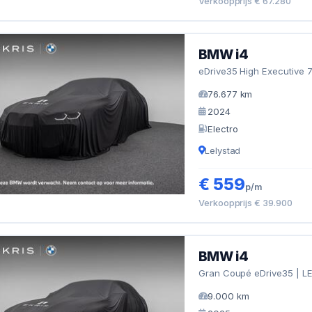
Verkoopprijs € 67.280
BMW i4
eDrive35 High Executive 7
76.677 km
2024
Electro
Lelystad
€ 559
p/m
Verkoopprijs € 39.900
BMW i4
Gran Coupé eDrive35 | LED
9.000 km