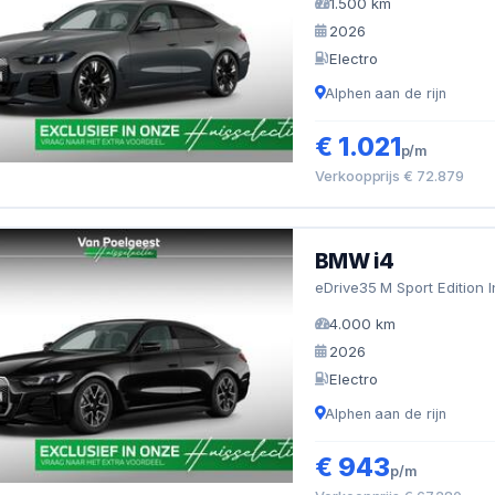
1.500 km
2026
Electro
Alphen aan de rijn
€ 1.021
p/m
Verkoopprijs € 72.879
BMW i4
eDrive35 M Sport Edition 
4.000 km
2026
Electro
Alphen aan de rijn
€ 943
p/m