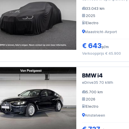
33.043 km
2025
Electro
Maastricht-Airport
€ 643
p/m
Verkoopprijs € 45.900
BMW i4
eDrive35 70 kWh
5.700 km
2026
Electro
Amstelveen