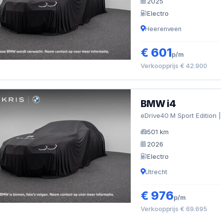
2025
Electro
Heerenveen
€ 601
p/m
Verkoopprijs € 42.900
BMW i4
eDrive40 M Sport Edition |
501 km
2026
Electro
Utrecht
€ 976
p/m
Verkoopprijs € 69.695