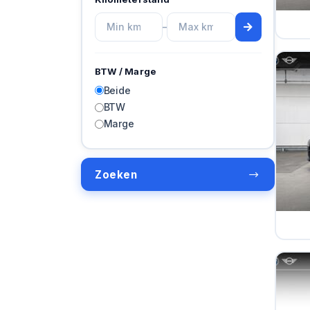
–
BTW / Marge
Beide
BTW
Marge
Zoeken