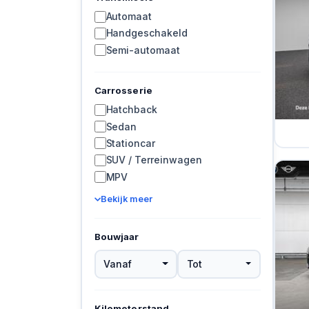
Automaat
Handgeschakeld
Semi-automaat
Carrosserie
Hatchback
Sedan
Stationcar
SUV / Terreinwagen
MPV
Bekijk meer
Bouwjaar
Vanaf
Tot
Kilometerstand