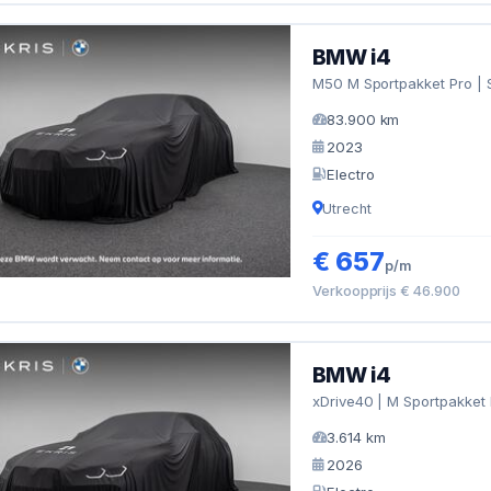
BMW i4
M50 M Sportpakket Pro | 
83.900 km
2023
Electro
Utrecht
€ 657
p/m
Verkoopprijs € 46.900
BMW i4
xDrive40 | M Sportpakket 
3.614 km
2026