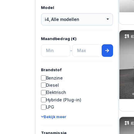
Model
i4
,
Alle modellen
Maandbedrag (€)
–
Brandstof
Benzine
Diesel
Elektrisch
Hybride (Plug-in)
LPG
Bekijk meer
Transmissie