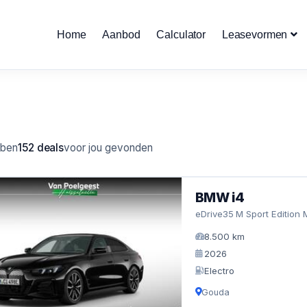
Home
Aanbod
Calculator
Leasevormen
bben
152 deals
voor jou gevonden
BMW i4
eDrive35 M Sport Edition 
8.500 km
2026
Electro
Gouda