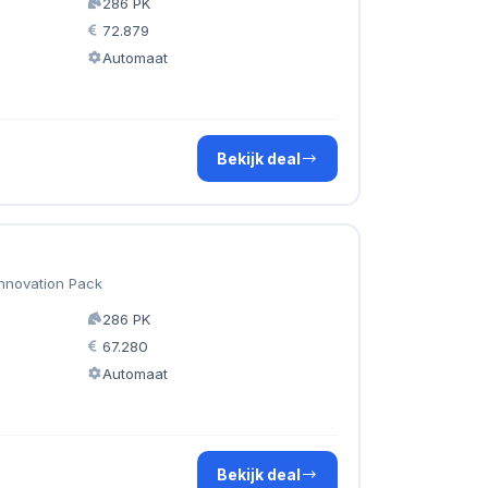
286 PK
72.879
Automaat
Bekijk deal
Innovation Pack
286 PK
67.280
Automaat
Bekijk deal