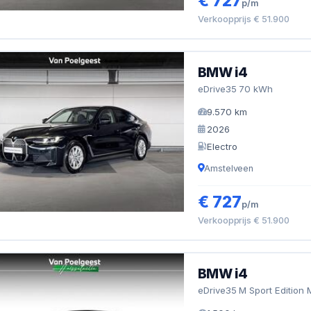
€ 727
p/m
Verkoopprijs € 51.900
BMW i4
eDrive35 70 kWh
9.570 km
2026
Electro
Amstelveen
€ 727
p/m
Verkoopprijs € 51.900
BMW i4
eDrive35 M Sport Edition 