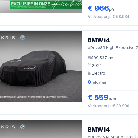
€ 966
p/m
Verkoopprijs € 68.934
BMW i4
eDrive35 High Executive 
109.537 km
2024
Electro
Lelystad
€ 559
p/m
Verkoopprijs € 39.900
BMW i4
eDrive35 M Sportpakket | 