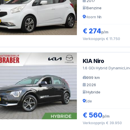
2017
Benzine
Hoorn Nh
€ 274
p/m
Verkoopprijs € 11.750
KIA Niro
1.6 GDi Hybrid DynamicLin
999 km
2026
Hybride
Ede
€ 560
p/m
Verkoopprijs € 39.950