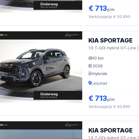
€ 713
p/m
Verkoopprijs € 50.890
KIA SPORTAGE
1.6 T-GDi Hybrid GT-Line
10 km
2026
Hybride
Lelystad
€ 713
p/m
Verkoopprijs € 50.890
KIA SPORTAGE
1.6 T-GDi Hybrid GT-Line 