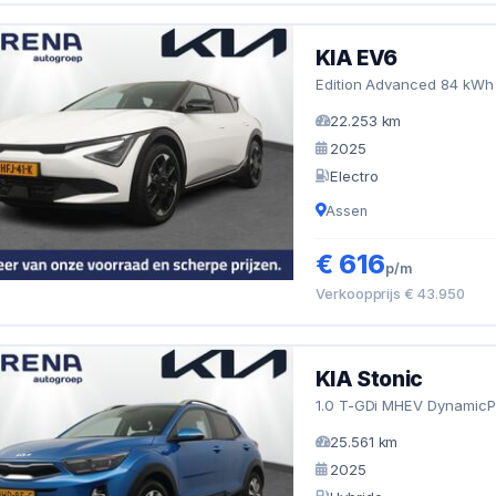
KIA EV6
Edition Advanced 84 kWh 
22.253 km
2025
Electro
Assen
€ 616
p/m
Verkoopprijs € 43.950
KIA Stonic
1.0 T-GDi MHEV DynamicPl
25.561 km
2025