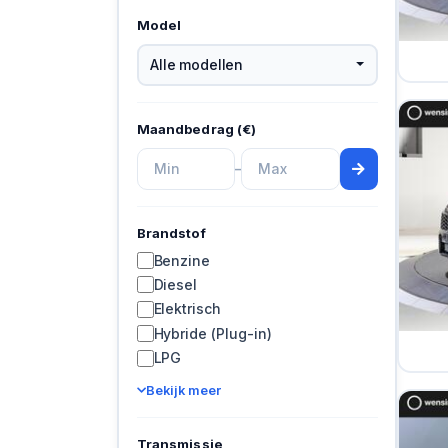
Model
Alle modellen
Maandbedrag (€)
–
Brandstof
Benzine
Diesel
Elektrisch
Hybride (Plug-in)
LPG
Bekijk meer
Transmissie