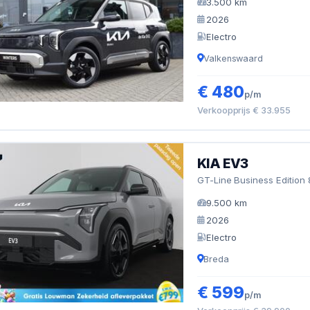
3.500 km
2026
Electro
Valkenswaard
€ 480
p/m
Verkoopprijs € 33.955
KIA EV3
GT-Line Business Edition 
9.500 km
2026
Electro
Breda
€ 599
p/m