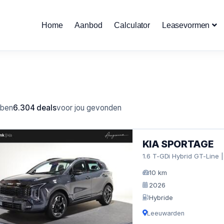
Home
Aanbod
Calculator
Leasevormen
bben
6.304 deals
voor jou gevonden
KIA SPORTAGE
1.6 T-GDi Hybrid GT-Line
10 km
2026
Hybride
Leeuwarden