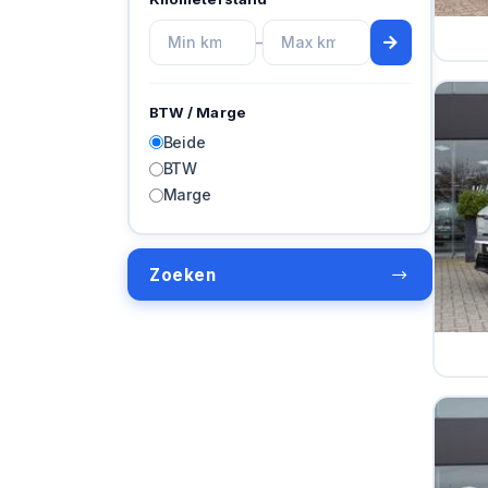
–
BTW / Marge
Beide
BTW
Marge
Zoeken