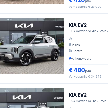
€ 420
p/m
Verkoopprijs € 29.920
KIA EV2
Plus Advanced 42.2 kWh 4p
–
2026
Electro
Valkenswaard
€ 480
p/m
Verkoopprijs € 34.245
KIA EV2
Plus Advanced 42.2 kWh 4p