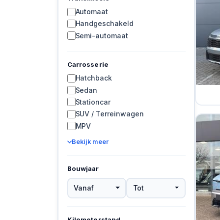
Automaat
Handgeschakeld
Semi-automaat
Carrosserie
Hatchback
Sedan
Stationcar
SUV / Terreinwagen
MPV
Bekijk meer
Bouwjaar
Vanaf
Tot
Kilometerstand