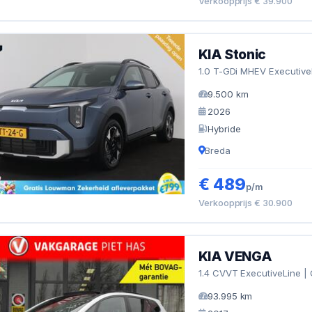
Verkoopprijs € 39.900
KIA Stonic
1.0 T-GDi MHEV Executive
9.500 km
2026
Hybride
Breda
€ 489
p/m
Verkoopprijs € 30.900
KIA VENGA
1.4 CVVT ExecutiveLine | 
93.995 km