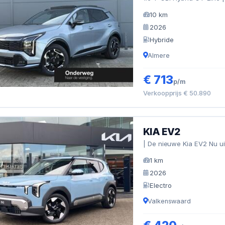
10 km
2026
Hybride
Almere
€ 713
p/m
Verkoopprijs € 50.890
KIA EV2
| De nieuwe Kia EV2 Nu ui
1 km
2026
Electro
Valkenswaard