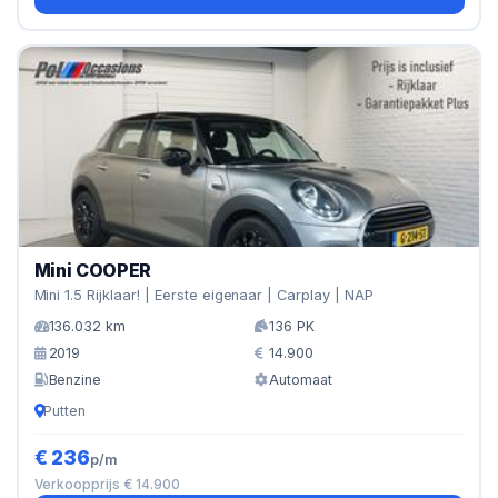
Mini COOPER
Mini 1.5 Rijklaar! | Eerste eigenaar | Carplay | NAP
136.032 km
136 PK
2019
14.900
Benzine
Automaat
Putten
€ 236
p/m
Verkoopprijs € 14.900