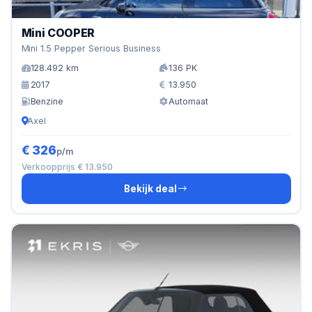
Mini COOPER
Mini 1.5 Pepper Serious Business
128.492 km
136 PK
2017
13.950
Benzine
Automaat
Axel
€ 326
p/m
Verkoopprijs € 13.950
Bekijk deal