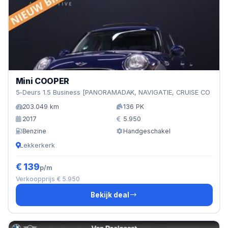
Mini COOPER
5-Deurs 1.5 Business [PANORAMADAK, NAVIGATIE, CRUISE CO
203.049 km
136 PK
2017
5.950
Benzine
Handgeschakel
Lekkerkerk
€ 139
p/m
Verkoopprijs € 5.950
Bekijk deal