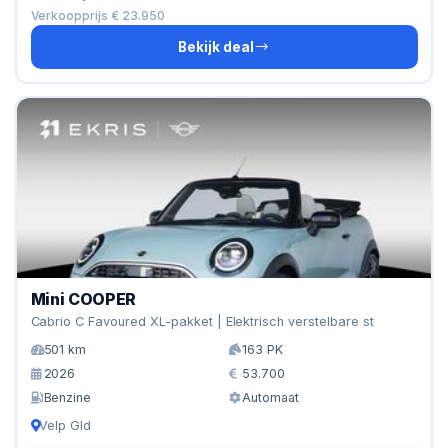
Verkoopprijs € 23.950
Bekijk deal
Mini COOPER
Cabrio C Favoured XL-pakket | Elektrisch verstelbare st
501 km
163 PK
2026
53.700
Benzine
Automaat
Velp Gld