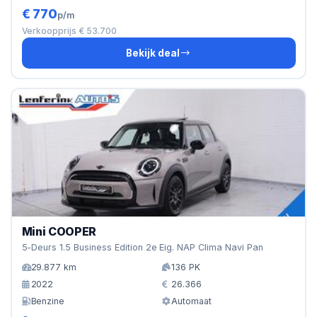
€ 770
p/m
Verkoopprijs € 53.700
Bekijk deal
Mini COOPER
5-Deurs 1.5 Business Edition 2e Eig. NAP Clima Navi Pan
29.877 km
136 PK
2022
26.366
Benzine
Automaat