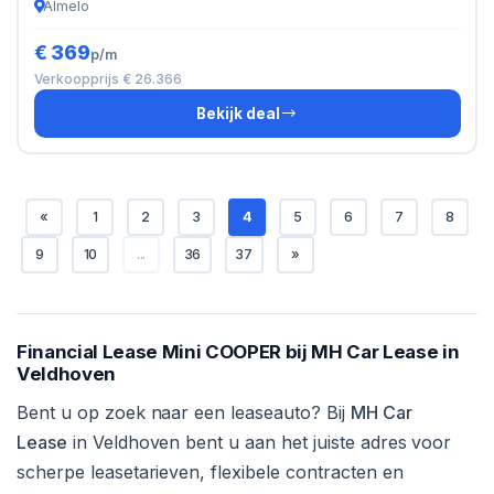
Almelo
€ 369
p/m
Verkoopprijs € 26.366
Bekijk deal
«
1
2
3
4
5
6
7
8
9
10
...
36
37
»
Financial Lease Mini COOPER bij MH Car Lease in
Veldhoven
Bent u op zoek naar een leaseauto? Bij
MH Car
Lease
in Veldhoven bent u aan het juiste adres voor
scherpe leasetarieven, flexibele contracten en