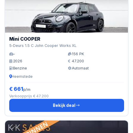
Mini COOPER
5-Deurs 1.5 C John Cooper Works XL
–
156 PK
2026
47.200
Benzine
Automaat
Heemstede
€ 661
p/m
Verkoopprijs € 47.200
Bekijk deal