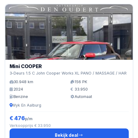
Mini COOPER
3-Deurs 1.5 C John Cooper Works XL PANO / MASSAGE / HAR
30.948 km
156 PK
2024
33.950
Benzine
Automaat
Wyk En Aalburg
€ 476
p/m
Verkoopprijs € 33.950
Bekijk deal