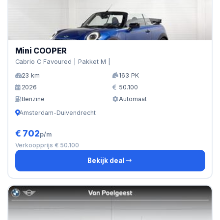
Mini COOPER
Cabrio C Favoured | Pakket M |
23 km
163 PK
2026
50.100
Benzine
Automaat
Amsterdam-Duivendrecht
€ 702
p/m
Verkoopprijs € 50.100
Bekijk deal