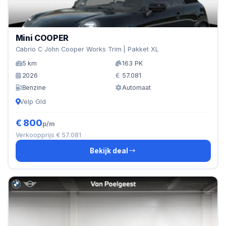
Mini COOPER
Cabrio C John Cooper Works Trim | Pakket XL
5 km
163 PK
2026
57.081
Benzine
Automaat
Velp Gld
€ 800
p/m
Verkoopprijs € 57.081
Bekijk deal