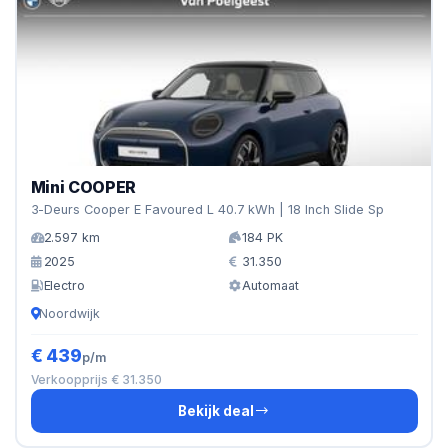
Mini COOPER
3-Deurs Cooper E Favoured L 40.7 kWh | 18 Inch Slide Sp
2.597 km
184 PK
2025
31.350
Electro
Automaat
Noordwijk
€ 439
p/m
Verkoopprijs € 31.350
Bekijk deal