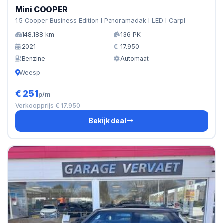
Mini COOPER
1.5 Cooper Business Edition I Panoramadak I LED I Carpl
148.188 km
136 PK
2021
17.950
Benzine
Automaat
Weesp
€ 251
p/m
Verkoopprijs € 17.950
Bekijk deal