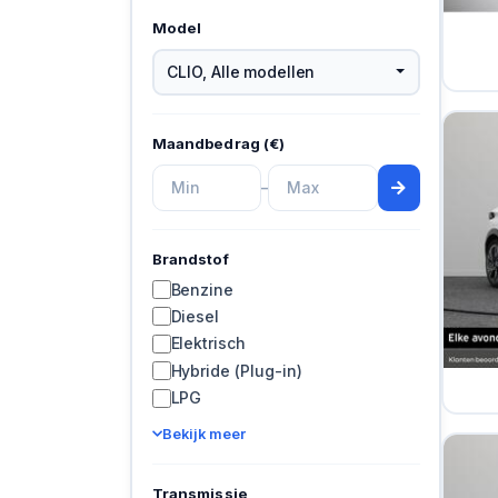
Model
CLIO
,
Alle modellen
Maandbedrag (€)
–
Brandstof
Benzine
Diesel
Elektrisch
Hybride (Plug-in)
LPG
Bekijk meer
Transmissie