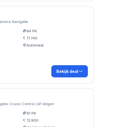
Camera Navigatie
94 PK
17.740
Automaat
Bekijk deal
gatie Cruise Control LM Velgen
91 PK
12.900