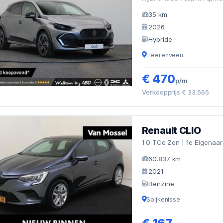
35 km
2026
Hybride
Heerenveen
€ 470
p/m
Verkoopprijs € 33.565
Renault CLIO
1.0 TCe Zen | 1e Eigenaar
60.837 km
2021
Benzine
Spijkenisse