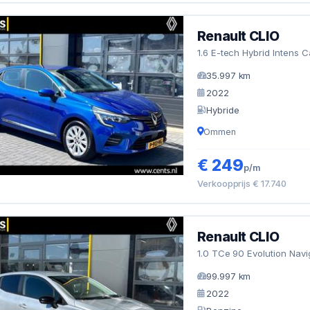
Renault CLIO
1.6 E-tech Hybrid Intens 
35.997 km
2022
Hybride
Ommen
€ 249
p/m
Verkoopprijs € 17.740
Renault CLIO
1.0 TCe 90 Evolution Navi
99.997 km
2022