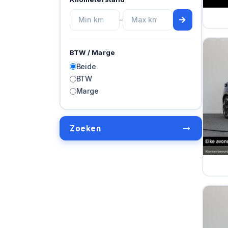
–
BTW / Marge
Beide
BTW
Marge
Zoeken