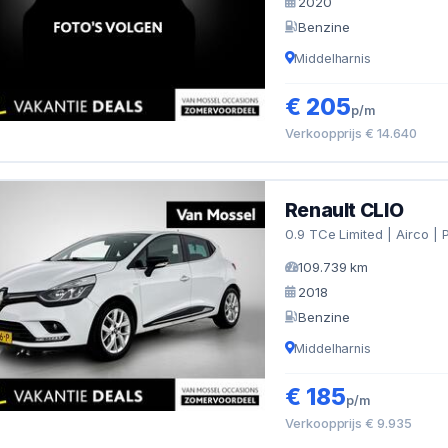
2020
Benzine
Middelharnis
€ 205
p/m
Verkoopprijs € 14.640
Renault CLIO
0.9 TCe Limited | Airco |
109.739 km
2018
Benzine
Middelharnis
€ 185
p/m
Verkoopprijs € 9.935