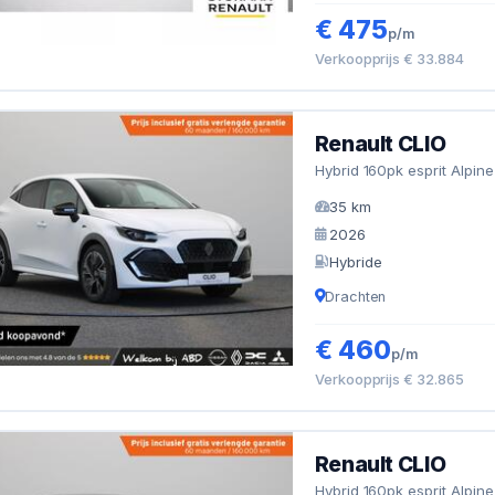
€ 475
p/m
Verkoopprijs € 33.884
Renault CLIO
Hybrid 160pk esprit Alpine 
35 km
2026
Hybride
Drachten
€ 460
p/m
Verkoopprijs € 32.865
Renault CLIO
Hybrid 160pk esprit Alpine 