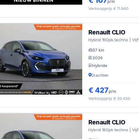
€ 167
p/m
Verkoopprijs € 11.940
Renault CLIO
Hybrid 160pk techno | Vijf
37 km
2026
Hybride
Drachten
€ 427
p/m
Verkoopprijs € 30.450
Renault CLIO
Hybrid 160pk techno | Vijf