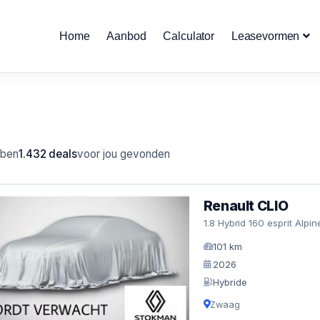
Home
Aanbod
Calculator
Leasevormen
bben
1.432 deals
voor jou gevonden
Renault CLIO
1.8 Hybrid 160 esprit Alpin
101 km
2026
Hybride
Zwaag