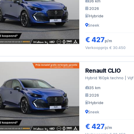
36 km
2026
Hybride
Sneek
€ 427
p/m
Verkoopprijs € 30.450
Renault CLIO
Hybrid 160pk techno | Vijf
35 km
2026
Hybride
Sneek
€ 427
p/m