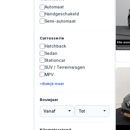
Automaat
Handgeschakeld
Semi-automaat
Carrosserie
Hatchback
Sedan
Stationcar
SUV / Terreinwagen
MPV
Bekijk meer
Bouwjaar
Vanaf
Tot
Kilometerstand