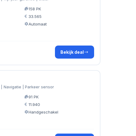
158 PK
33.565
Automaat
Bekijk deal
 | Navigatie | Parkeer sensor
91 PK
11.940
Handgeschakel