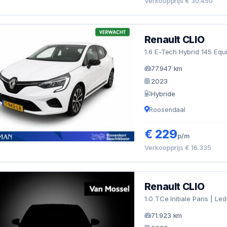
Verkoopprijs € 30.450
Renault CLIO
1.6 E-Tech Hybrid 145 Equi
77.947 km
2023
Hybride
Roosendaal
€ 229
p/m
Verkoopprijs € 16.335
Renault CLIO
1.0 TCe Initiale Paris | L
71.923 km