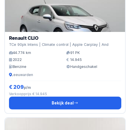
Renault CLIO
TCe 90pk Intens | Climate control | Apple Carplay | And
44.774 km
91 PK
2022
14.945
Benzine
Handgeschakel
Leeuwarden
€ 209
p/m
Verkoopprijs € 14.945
Bekijk deal