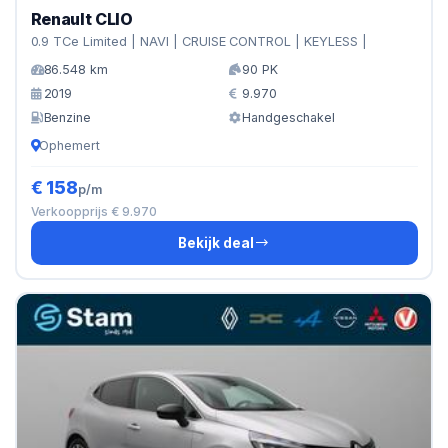
Renault CLIO
0.9 TCe Limited | NAVI | CRUISE CONTROL | KEYLESS |
86.548 km
90 PK
2019
9.970
Benzine
Handgeschakel
Ophemert
€ 158
p/m
Verkoopprijs € 9.970
Bekijk deal