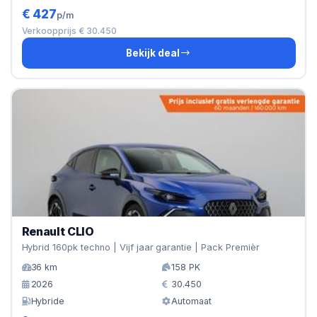
€ 427
p/m
Verkoopprijs € 30.450
Bekijk deal
Renault CLIO
Hybrid 160pk techno | Vijf jaar garantie | Pack Premièr
36 km
158 PK
2026
30.450
Hybride
Automaat