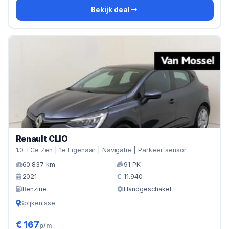
Bekijk deal
Renault CLIO
1.0 TCe Zen | 1e Eigenaar | Navigatie | Parkeer sensor
60.837 km
91 PK
2021
11.940
Benzine
Handgeschakel
Spijkenisse
€ 167
p/m