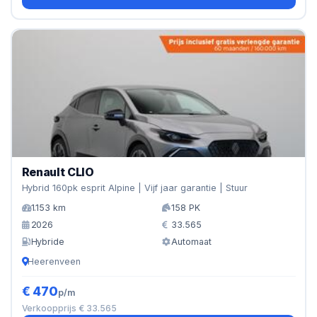
Renault CLIO
Hybrid 160pk esprit Alpine | Vijf jaar garantie | Stuur
1.153 km
158 PK
2026
33.565
Hybride
Automaat
Heerenveen
€ 470
p/m
Verkoopprijs € 33.565