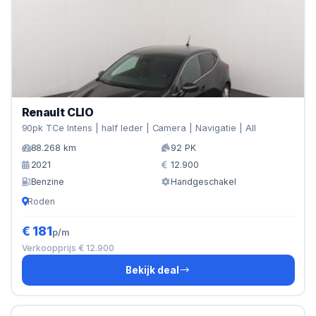
Renault CLIO
90pk TCe Intens | half leder | Camera | Navigatie | All
88.268 km
92 PK
2021
12.900
Benzine
Handgeschakel
Roden
€ 181
p/m
Verkoopprijs € 12.900
Bekijk deal