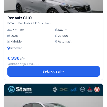
Renault CLIO
E-Tech Full Hybrid 145 techno
27.718 km
144 PK
2025
23.990
Hybride
Automaat
Bilthoven
€ 336
p/m
Verkoopprijs € 23.990
Bekijk deal