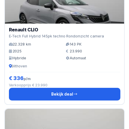
Renault CLIO
E-Tech Full Hybrid 145pk techno Rondomzicht camera
22.328 km
143 PK
2025
23.990
Hybride
Automaat
Bilthoven
€ 336
p/m
Verkoopprijs € 23.990
Bekijk deal