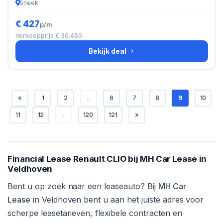
Sneek
€ 427
p/m
Verkoopprijs € 30.450
Bekijk deal
«
1
2
...
6
7
8
9
10
11
12
...
120
121
»
Financial Lease Renault CLIO bij MH Car Lease in
Veldhoven
Bent u op zoek naar een leaseauto? Bij
MH Car
Lease
in Veldhoven bent u aan het juiste adres voor
scherpe leasetarieven, flexibele contracten en