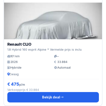
Renault CLIO
1.8 Hybrid 160 esprit Alpine * Vermelde prijs is inclu
101 km
–
2026
33.884
Hybride
Automaat
Zwaag
€ 475
p/m
Verkoopprijs € 33.884
Bekijk deal