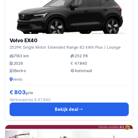
Volvo EX40
252PK Single Motor Extended Range 82 kWh Plus / Lounge
7.183 km
252 PK
2026
47.840
Electro
Automaat
Venlo
€ 803
p/m
Verkoopprijs € 47.840
Bekijk deal