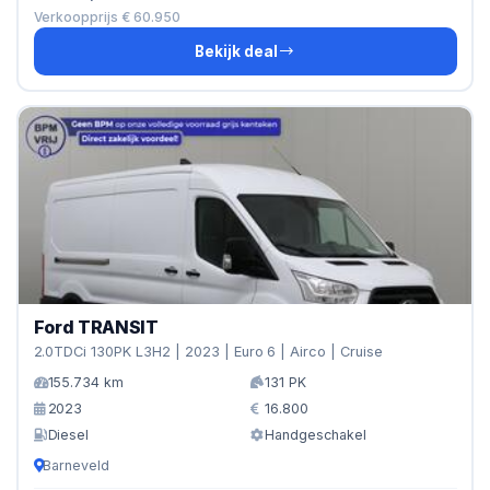
Verkoopprijs € 60.950
Bekijk deal
Ford TRANSIT
2.0TDCi 130PK L3H2 | 2023 | Euro 6 | Airco | Cruise
155.734 km
131 PK
2023
16.800
Diesel
Handgeschakel
Barneveld