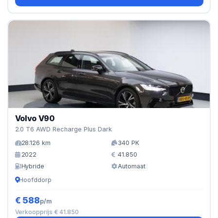
Volvo V90
2.0 T6 AWD Recharge Plus Dark
28.126 km
340 PK
2022
41.850
Hybride
Automaat
Hoofddorp
€ 588
p/m
Verkoopprijs € 41.850