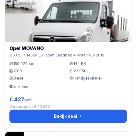
Opel MOVANO
2.3 CDTI 145pk E6 Open Laadbak + Kraan 08-2019
150.070 km
144 PK
2019
23.950
Diesel
Handgeschakel
Leerdam
€ 427
p/m
Verkoopprijs € 23.950
Bekijk deal