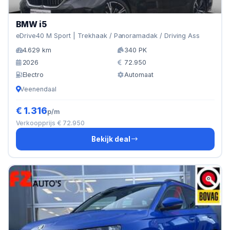
BMW i5
eDrive40 M Sport | Trekhaak / Panoramadak / Driving Ass
4.629 km
340 PK
2026
72.950
Electro
Automaat
Veenendaal
€ 1.316
p/m
Verkoopprijs € 72.950
Bekijk deal