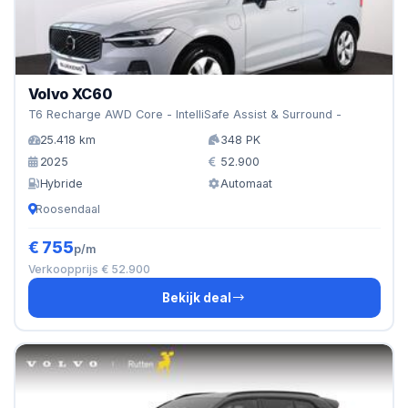
Volvo XC60
T6 Recharge AWD Core - IntelliSafe Assist & Surround -
25.418 km
348 PK
2025
52.900
Hybride
Automaat
Roosendaal
€ 755
p/m
Verkoopprijs € 52.900
Bekijk deal