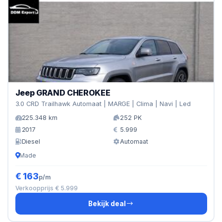
Jeep GRAND CHEROKEE
3.0 CRD Trailhawk Automaat | MARGE | Clima | Navi | Led
225.348 km
252 PK
2017
5.999
Diesel
Automaat
Made
€ 163
p/m
Verkoopprijs € 5.999
Bekijk deal