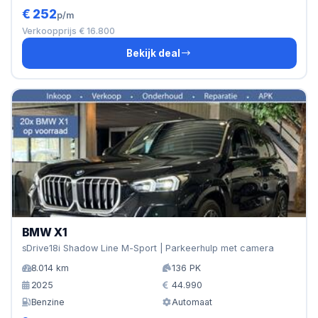
€ 252
p/m
Verkoopprijs € 16.800
Bekijk deal
BMW X1
sDrive18i Shadow Line M-Sport | Parkeerhulp met camera
8.014 km
136 PK
2025
44.990
Benzine
Automaat