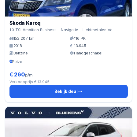
Skoda Karoq
1.0 TSI Ambition Business - Navigatie - Lichtmetalen Ve
152.207 km
116 PK
2018
13.945
Benzine
Handgeschakel
Peize
€ 260
p/m
Verkoopprijs € 13.945
Bekijk deal