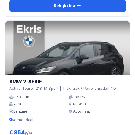
Bekijk deal
BMW 2-SERIE
Active Tourer 218i M Sport | Trekhaak / Panoramadak / D
8.531 km
136 PK
2026
60.950
Benzine
Automaat
Veenendaal
€ 854
p/m