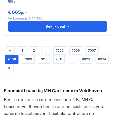
Rijen
€ 665
p/m
Verkoopprijs € 44.990
Bekijk deal
«
1
2
...
7005
7006
7007
7008
7009
7010
7011
...
8923
8924
»
Financial Lease bij MH Car Lease in Veldhoven
Bent u op zoek naar een leaseauto? Bij
MH Car
Lease
in Veldhoven bent u aan het juiste adres voor
scherpe leasetarieven, flexibele contracten en