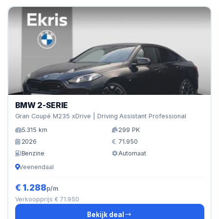
BMW 2-SERIE
Gran Coupé M235 xDrive | Driving Assistant Professional
5.315 km
299 PK
2026
71.950
Benzine
Automaat
Veenendaal
€ 1.288
p/m
Verkoopprijs € 71.950
Bekijk deal